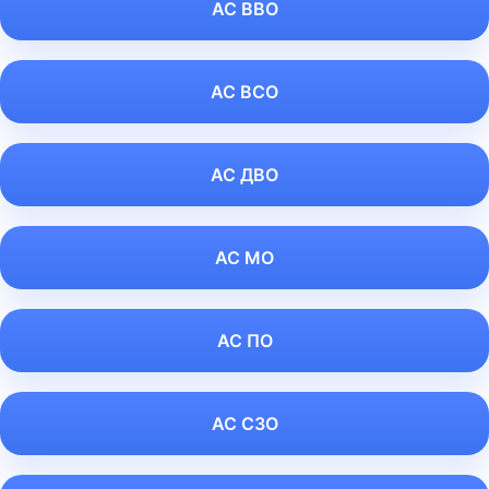
АС ВВО
АС ВСО
АС ДВО
АС МО
АС ПО
АС СЗО