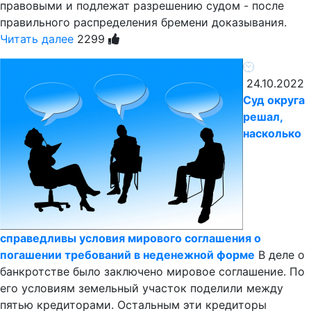
правовыми и подлежат разрешению судом - после
правильного распределения бремени доказывания.
Читать далее
2299
24.10.2022
Суд округа
решал,
насколько
справедливы условия мирового соглашения о
погашении требований в неденежной форме
В деле о
банкротстве было заключено мировое соглашение. По
его условиям земельный участок поделили между
пятью кредиторами. Остальным эти кредиторы