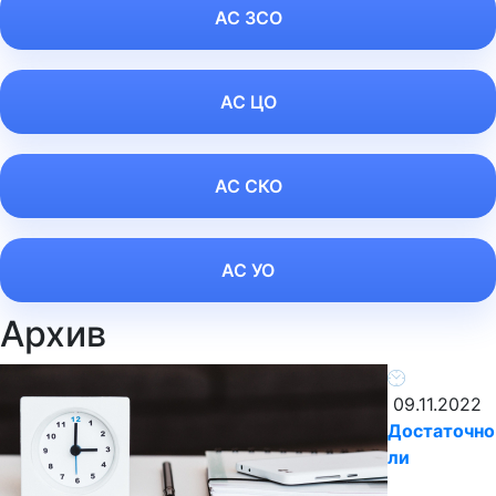
АС ЗСО
АС ЦО
АС СКО
АС УО
Архив
09.11.2022
Достаточно
ли