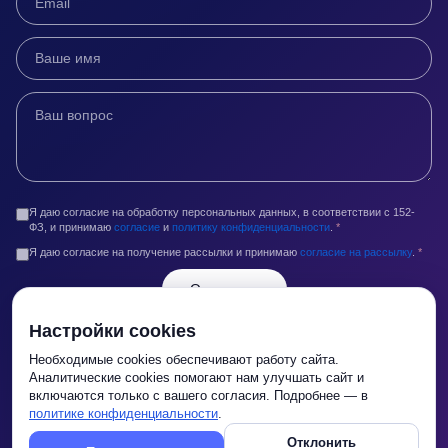
Я даю согласие на обработку персональных данных, в соответствии с 152-
ФЗ, и принимаю
согласие
и
политику конфиденциальности
.
*
Я даю согласие на получение рассылки и принимаю
согласие на рассылку
.
*
Отправить
Настройки cookies
Контакты
Необходимые cookies обеспечивают работу сайта.
info@legaltop.ru
Аналитические cookies помогают нам улучшать сайт и
включаются только с вашего согласия. Подробнее — в
+7 (495) 2014-014
политике конфиденциальности
.
г. Москва,Кропоткинский переулок, д. 4, стр. 2
Отклонить