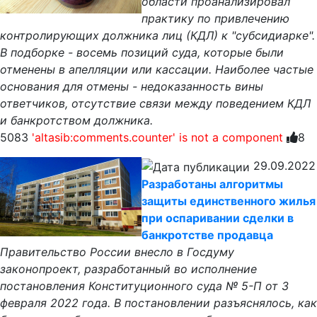
области проанализировал
практику по привлечению
контролирующих должника лиц (КДЛ) к "субсидиарке".
В подборке - восемь позиций суда, которые были
отменены в апелляции или кассации. Наиболее частые
основания для отмены - недоказанность вины
ответчиков, отсутствие связи между поведением КДЛ
и банкротством должника.
5083
'altasib:comments.counter' is not a component
8
29.09.2022
Разработаны алгоритмы
защиты единственного жилья
при оспаривании сделки в
банкротстве продавца
Правительство России внесло в Госдуму
законопроект, разработанный во исполнение
постановления Конституционного суда № 5-П от 3
февраля 2022 года. В постановлении разъяснялось, как