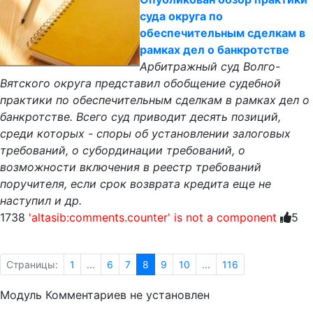
суда округа по
обеспечительным сделкам в
рамках дел о банкротстве
Арбитражный суд Волго-
Вятского округа представил обобщение судебной
практики по обеспечительным сделкам в рамках дел о
банкротстве. Всего суд приводит десять позиций,
среди которых - споры об установлении залоговых
требований, о субординации требований, о
возможности включения в реестр требований
поручителя, если срок возврата кредита еще не
наступил и др.
1738
'altasib:comments.counter' is not a component
5
Страницы:
1
...
6
7
8
9
10
...
116
Модуль Комментариев не установлен