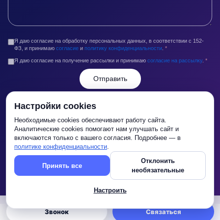
Я даю согласие на обработку персональных данных, в соответствии с 152-
ФЗ, и принимаю
согласие
и
политику конфиденциальности
.
*
Я даю согласие на получение рассылки и принимаю
согласие на рассылку
.
*
Отправить
Контакты
Настройки cookies
info@legaltop.ru
Необходимые cookies обеспечивают работу сайта.
Аналитические cookies помогают нам улучшать сайт и
+7 (495) 2014-014
включаются только с вашего согласия. Подробнее — в
г. Москва,Кропоткинский переулок, д. 4, стр. 2
политике конфиденциальности
.
С Пн по Пт с 10:00 до 18:00
Отклонить
Принять все
необязательные
Настроить
Звонок
Связаться