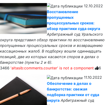
12.10.2022
Восстановление
пропущенных
процессуальных сроков:
обзор практики суда округа
Арбитражный суд Уральского
округа представил обзор практики по восстановлению
пропущенных процессуальных сроков и возвращению
кассационных жалоб. В подборку вошли одиннадцать
позиций, две из которых касаются споров в делах о
банкротстве (пункты 2 и 6).
3466
'altasib:comments.counter' is not a component
6
11.10.2022
Обеспечение в делах о
банкротстве: свежая
подборка практики от суда
округа
Арбитражный суд