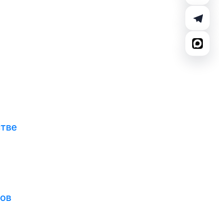
стве
тов