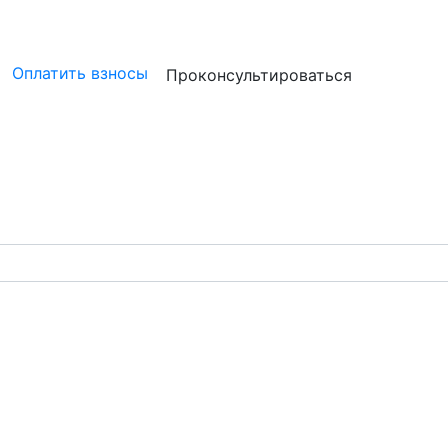
ристам
Бизнесу
Бухгалтерам и аудиторам
Профессион
Оплатить взносы
Проконсультироваться