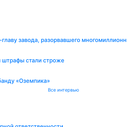
-главу завода, разорвавшего многомиллионн
я штрафы стали строже
абанду «Оземпика»
Все интервью
рной ответственности