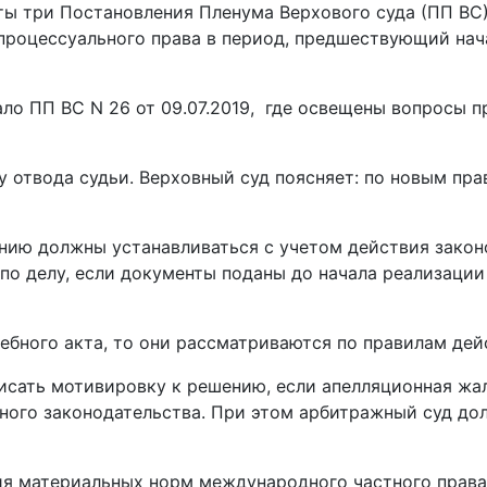
яты три Постановления Пленума Верхового суда (ПП ВС
 процессуального права в период, предшествующий нач
 ПП ВС N 26 от 09.07.2019, где освещены вопросы пр
 отвода судьи. Верховный суд поясняет: по новым пра
ению должны устанавливаться с учетом действия закон
по делу, если документы поданы до начала реализации
дебного акта, то они рассматриваются по правилам де
исать мотивировку к решению, если апелляционная жал
ого законодательства. При этом арбитражный суд дол
ния материальных норм международного частного права