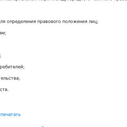
для определения правового положения лиц;
ам;
;
ребителей;
ельства;
ств.
спечатать