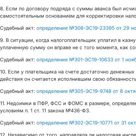
8. Если по договору подряда с суммы аванса был исч
самостоятельным основанием для корректировки налог
Судебный акт:
определение №308-ЭС19-23395 от 29 но
9. В ситуации, когда налогоплательщик уплатил в казн
уплаченную сумму он вправе не с того момента, как с
Судебный акт:
определение №301-ЭС19-10633 от 1 нояб
10. Если у плательщика на счете достаточно денежных 
действия он считается исполнившим свою обязанность
Судебный акт:
определение №305-ЭС19-9748 от 8 октя
11. Недоимки в ПФР, ФСС и ФОМС в размере, определен
условиям п. 1 ст. 11 закона №436-ФЗ.
Судебный акт:
определение №302-ЭС19-10771 от 31 окт
12. Независимо от того, направляла ли налоговая инс