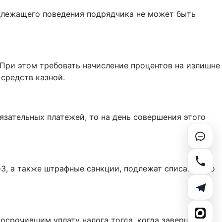
адлежащего поведения подрядчика не может быть
. При этом требовать начисление процентов на излишне
 средств казной.
бязательных платежей, то на день совершения этого
ФЗ, а также штрафные санкции, подлежат списанию по
росрочившим уплату налога тогда, когда завершился