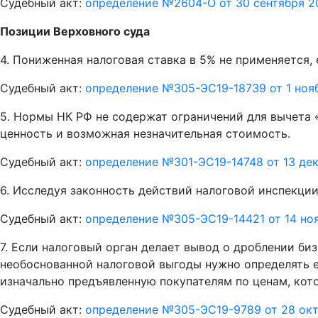
Судебный акт:
определение №2604-О от 30 сентября 2
Позиции Верховного суда
4. Пониженная налоговая ставка в 5% не применяется,
Судебный акт:
определение №305-ЭС19-18739 от 1 нояб
5. Нормы НК РФ не содержат ограничений для вычета 
ценность и возможная незначительная стоимость.
Судебный акт:
определение №301-ЭС19-14748 от 13 дек
6. Исследуя законность действий налоговой инспекци
Судебный акт:
определение №305-ЭС19-14421 от 14 ноя
7. Если налоговый орган делает вывод о дроблении би
необоснованной налоговой выгоды нужно определять 
изначально предъявленную покупателям по ценам, кот
Судебный акт:
определение №305-ЭС19-9789 от 28 окт