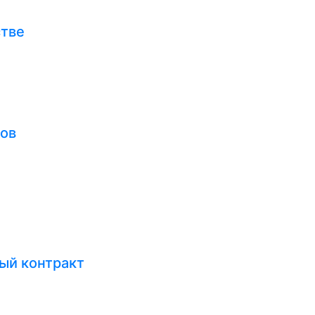
стве
тов
ый контракт