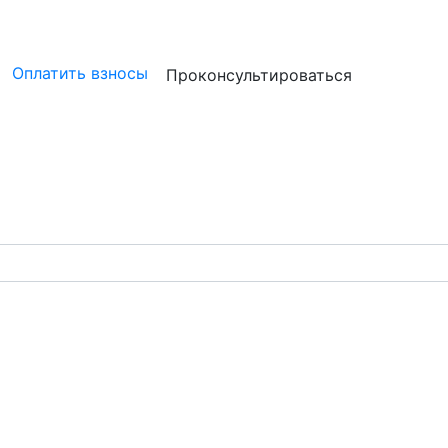
ристам
Бизнесу
Бухгалтерам и аудиторам
Профессион
Оплатить взносы
Проконсультироваться