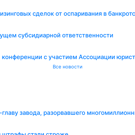
изинговых сделок от оспаривания в банкрот
удущем субсидиарной ответственности
и конференции с участием Ассоциации юрис
Все новости
-главу завода, разорвавшего многомиллионн
я штрафы стали строже