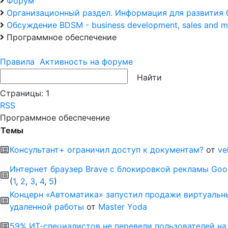
Форум
Организационный раздел. Информация для развития 
Обсуждение BDSM - business development, sales and m
Программное обеспечение
Правила
Активность на форуме
Страницы:
1
RSS
Программное обеспечение
Темы
Консультант+ ограничил доступ к документам?
от
ve
Интернет браузер Brave с блокировкой рекламы Goo
(
1
,
2
,
3
,
4
,
5
)
Концерн «Автоматика» запустил продажи виртуальн
удаленной работы
от
Master Yoda
59% ИТ-специалистов не перевели пользователей на