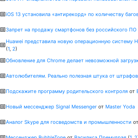
iOS 13 установила «антирекорд» по количеству баго
Запрет на продажу смартфонов без российского ПО
Huawei представила новую операционную систему 
(
1
,
2
)
Обновление для Chrome делает невозможной загруз
Автолюбителям. Реально полезная штука от штрафов
Подскажите программу родительского контроля
от
Новый мессенджер Signal Messenger
от
Master Yoda
Аналог Skype для госведомств и промышленности
о
Мессенджер BubbleTone
от
Василиса Премудрая
(
1
,
2