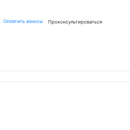
ристам
Бизнесу
Бухгалтерам и аудиторам
Профессион
Оплатить взносы
Проконсультироваться