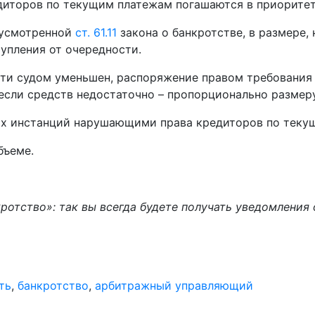
диторов по текущим платежам погашаются в приорите
дусмотренной
ст. 61.11
закона о банкротстве, в размере,
тупления от очередности.
сти судом уменьшен, распоряжение правом требования
 если средств недостаточно – пропорционально разме
их инстанций нарушающими права кредиторов по теку
бъеме.
отство»: так вы всегда будете получать уведомления 
ть
,
банкротство
,
арбитражный управляющий