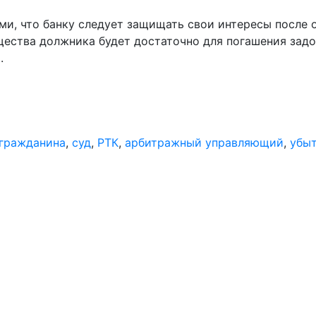
и, что банку следует защищать свои интересы после 
щества должника будет достаточно для погашения зад
.
 гражданина
,
суд
,
РТК
,
арбитражный управляющий
,
убы