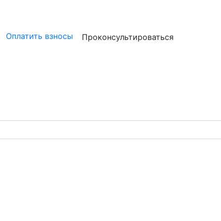
ристам
Бизнесу
Бухгалтерам и аудиторам
Профессион
Оплатить взносы
Проконсультироваться