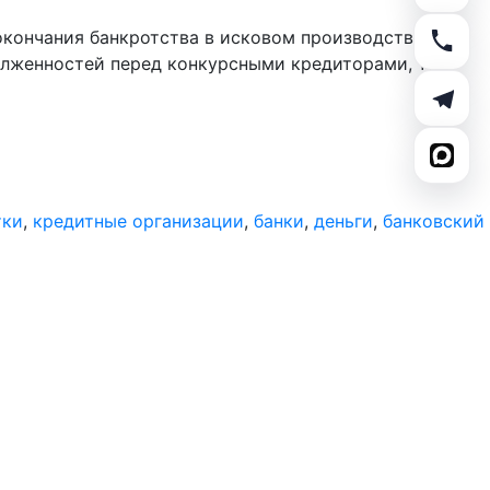
окончания банкротства в исковом производстве по
олженностей перед конкурсными кредиторами, то
тки
,
кредитные организации
,
банки
,
деньги
,
банковский