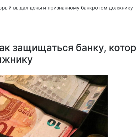
торый выдал деньги признанному банкротом должнику
как защищаться банку, кото
лжнику