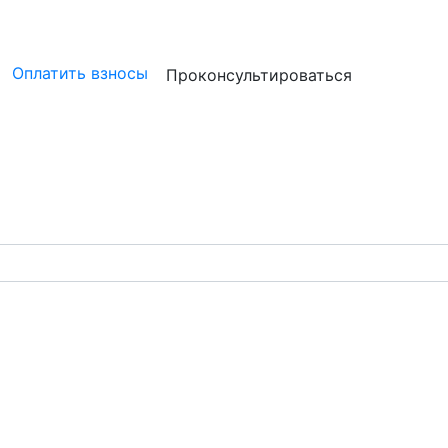
ристам
Бизнесу
Бухгалтерам и аудиторам
Профессион
Оплатить взносы
Проконсультироваться