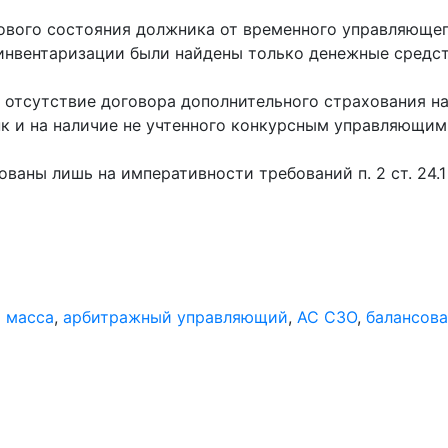
нсового состояния должника от временного управляюще
 инвентаризации были найдены только денежные средст
 отсутствие договора дополнительного страхования на
анк и на наличие не учтенного конкурсным управляющи
ваны лишь на императивности требований п. 2 ст. 24.1
 масса
,
арбитражный управляющий
,
АС СЗО
,
балансова