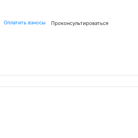
ристам
Бизнесу
Бухгалтерам и аудиторам
Профессион
Оплатить взносы
Проконсультироваться