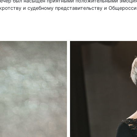
вечер был насыщен приятными положительными эмоция
нкротству и судебному представительству и Общеросс