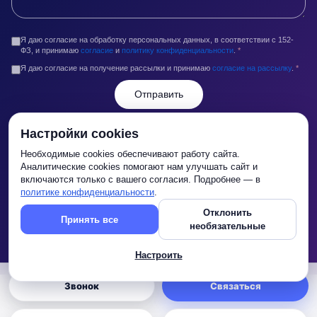
Я даю согласие на обработку персональных данных, в соответствии с 152-
ФЗ, и принимаю
согласие
и
политику конфиденциальности
.
*
Я даю согласие на получение рассылки и принимаю
согласие на рассылку
.
*
Отправить
Контакты
Настройки cookies
info@legaltop.ru
Необходимые cookies обеспечивают работу сайта.
Аналитические cookies помогают нам улучшать сайт и
+7 (495) 2014-014
включаются только с вашего согласия. Подробнее — в
г. Москва,Кропоткинский переулок, д. 4, стр. 2
политике конфиденциальности
.
С Пн по Пт с 10:00 до 18:00
Отклонить
Принять все
необязательные
Настроить
Звонок
Связаться