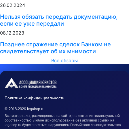
26.02.2024
Нельзя обязать передать документацию,
если ее уже передали
08.12.2023
Позднее отражение сделок Банком не
свидетельствует об их мнимости
Все обзоры
Политика конфиденциальности
© 2018-2026 legaltop.ru
Все материалы, размещенные на сайте, являются интеллектуальной
собственностью. Любое их использование без активной ссылки на
legaltop.ru будет являться нарушением Российского законодательства.