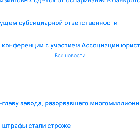
изинговых сделок от оспаривания в банкрот
удущем субсидиарной ответственности
и конференции с участием Ассоциации юрис
Все новости
-главу завода, разорвавшего многомиллионн
я штрафы стали строже