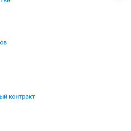
стве
тов
ый контракт