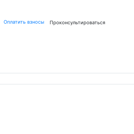
ристам
Бизнесу
Бухгалтерам и аудиторам
Профессион
Оплатить взносы
Проконсультироваться