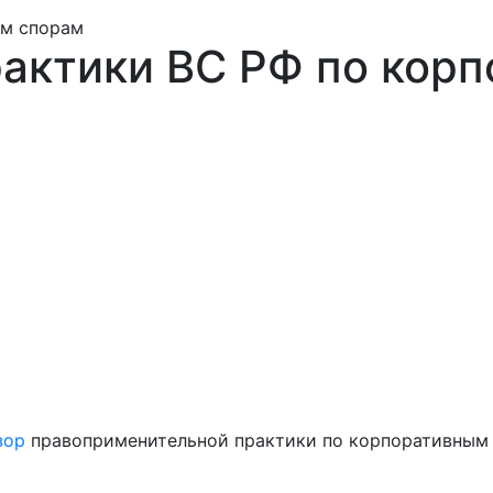
ым спорам
рактики ВС РФ по кор
зор
правоприменительной практики по корпоративным 