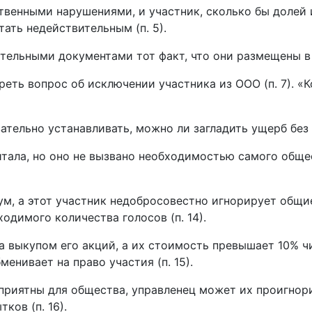
венными нарушениями, и участник, сколько бы долей ил
тать недействительным (п. 5).
ельными документами тот факт, что они размещены в пу
еть вопрос об исключении участника из ООО (п. 7). «
тельно устанавливать, можно ли загладить ущерб без л
итала, но оно не вызвано необходимостью самого обще
рум, а этот участник недобросовестно игнорирует общ
одимого количества голосов (п. 14).
 за выкупом его акций, а их стоимость превышает 10% 
енивает на право участия (п. 15).
приятны для общества, управленец может их проигнори
ков (п. 16).