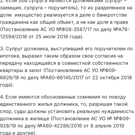
2. Если оба супруга являются должниками (супруг –
заемщик, супруга – поручитель), то их разделенное на
доли имущество реализуется в деле о банкротстве
гражданина как общий объект, а не как доля в праве
(Постановление АС УО №Ф09-3587/17 по делу №А76-
12594/2016 от 25 июля 2018 года).
3. Супруг должника, выступивший его поручителем по
ипотеке, выразил таким образом свое согласие на
передачу находящейся в совместной собственности
квартиры в залог (Постановление АС УО №Ф09-
6826/18 по делу №А60-66145/2017 от 22 октября 2018
года).
4. Если имеются обоснованные сомнения по поводу
единственного жилья должника, то, разрешая такой
спор, суды должны установить реальную нуждаемость
должника в жилище (Постановление АС УО № №Ф09-
928/19 по делу №А60-42286/2016 от 8 апреля 2019
года и другие).