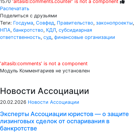
1570
'altasib:comments.counter' is not a component
Распечатать
Поделиться с друзьями
Теги:
Госдума
,
Совфед
,
Правительство
,
законопроекты
,
НПА
,
банкротство
,
КДЛ
,
субсидиарная
ответственность
,
суд
,
финансовые организации
'altasib:comments' is not a component
Модуль Комментариев не установлен
Новости Ассоциации
20.02.2026
Новости Ассоциации
Эксперты Ассоциации юристов — о защите
лизинговых сделок от оспаривания в
банкротстве