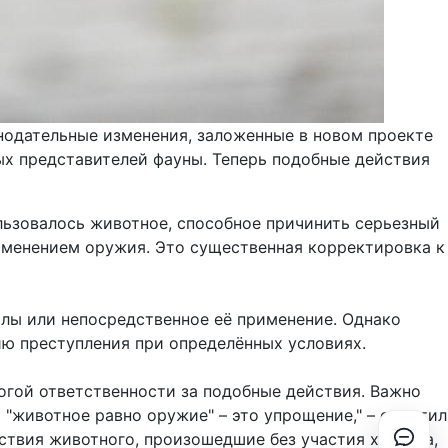
нодательные изменения, заложенные в новом проекте
ых представителей фауны. Теперь подобные действия
ользовалось животное, способное причинить серьезный
рименением оружия. Это существенная корректировка к
илы или непосредственное её применение. Однако
ю преступления при определённых условиях.
огой ответственности за подобные действия. Важно
 "животное равно оружие" – это упрощение," – отметил
ствия животного, произошедшие без участия хозяина,