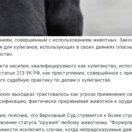
ениям, совершенным с использованием животных. Зако
я для хулиганов, использующих в своих деяниях опасн
нство.
акта насилия, квалифицируемого как хулиганство, исп
статьи 213 УК РФ, как преступление, совершённое с п
го судебную практику по делам о хулиганстве.
ских выходках трактовалось как угроза применения с
сификацию, фактически приравнивая животное к оруди
, пояснив, что Верховный Суд стремится к более стр
своение статуса "оружия" любому животному. "Формула
димости исключить случаи, когда непредсказуемые дей