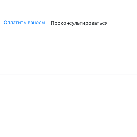
ристам
Бизнесу
Бухгалтерам и аудиторам
Профессион
Оплатить взносы
Проконсультироваться