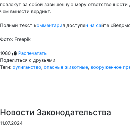
повлекут за собой завышенную меру ответственности 
чем вынести вердикт.
Полный текст к
омментари
я доступе
н на са
йте «Ведом
Фото: Freepik
1080
Распечатать
Поделиться с друзьями
Теги:
хулиганство
,
опасные животные
,
вооруженное пр
Новости Законодательства
11.07.2024