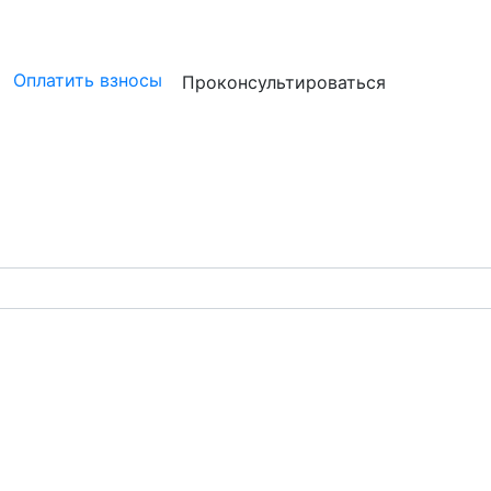
ристам
Бизнесу
Бухгалтерам и аудиторам
Профессион
Оплатить взносы
Проконсультироваться