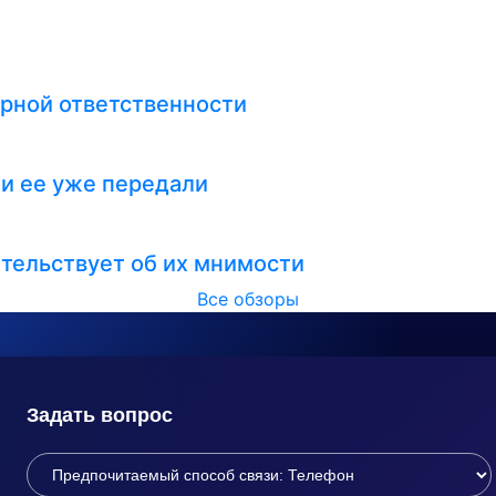
рной ответственности
ли ее уже передали
тельствует об их мнимости
Все обзоры
Задать вопрос