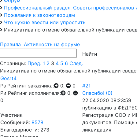
Форум
Профессиональный раздел. Советы профессионалов 
Пожелания к законотворцам
Что нужно ввести или упростить
Инициатива по отмене обязательной публикации свед
Правила
Активность на форуме
Страницы:
Пред.
1
2
3
4
5
6
След.
Инициатива по отмене обязательной публикации сведе
Gosrt4
Рз
Рейтинг заказчика:
0,
0
#21
Ри
Рейтинг исполнителя:
0,
Спасибо!
(0)
0
22.04.2020 08:23:59
публикацию в ФЕДРЕС
Участник
Регистрация ООО и ИП
Сообщений:
8578
документов. Помощь 
Благодарности: 273
ликвидация