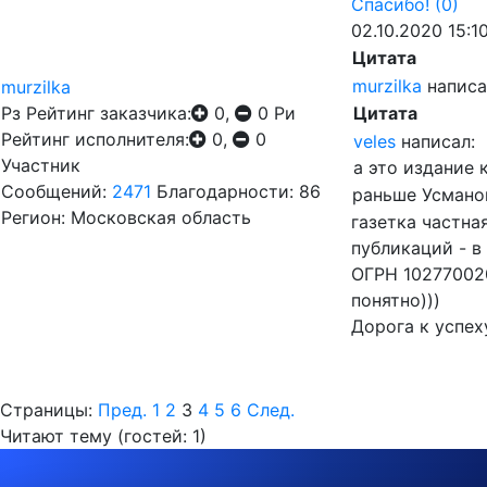
Спасибо!
(0)
02.10.2020 15:10
Цитата
murzilka
написа
murzilka
Рз
Рейтинг заказчика:
0,
0
Ри
Цитата
Рейтинг исполнителя:
0,
0
veles
написал:
Участник
а это издание
Сообщений:
2471
Благодарности: 86
раньше Усмано
Регион: Московская область
газетка частна
публикаций - 
ОГРН 102770020
понятно)))
Дорога к успех
Страницы:
Пред.
1
2
3
4
5
6
След.
Читают тему (гостей:
1
)