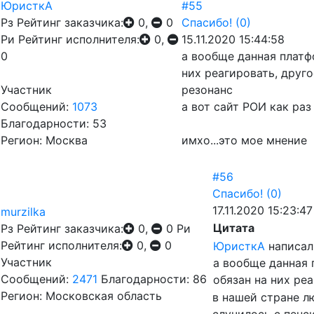
ЮристкА
#55
Рз
Рейтинг заказчика:
0,
0
Спасибо!
(0)
Ри
Рейтинг исполнителя:
0,
15.11.2020 15:44:58
0
а вообще данная платф
них реагировать, друг
Участник
резонанс
Сообщений:
1073
а вот сайт РОИ как ра
Благодарности: 53
Регион: Москва
имхо...это мое мнение
#56
Спасибо!
(0)
17.11.2020 15:23:47
murzilka
Цитата
Рз
Рейтинг заказчика:
0,
0
Ри
Рейтинг исполнителя:
0,
0
ЮристкА
написал
Участник
а вообще данная 
Сообщений:
2471
Благодарности: 86
обязан на них ре
Регион: Московская область
в нашей стране л