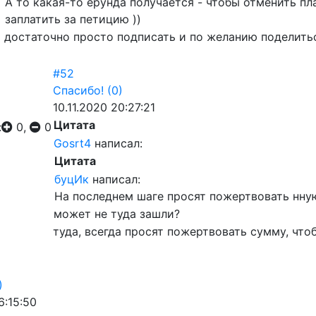
А то какая-то ерунда получается - чтобы отменить п
заплатить за петицию ))
достаточно просто подписать и по желанию поделить
#52
Спасибо!
(0)
10.11.2020 20:27:21
Цитата
:
0,
0
Gosrt4
написал:
Цитата
буцИк
написал:
На последнем шаге просят пожертвовать нну
может не туда зашли?
туда, всегда просят пожертвовать сумму, чт
)
6:15:50