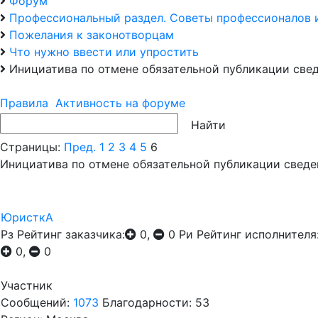
Форум
Профессиональный раздел. Советы профессионалов 
Пожелания к законотворцам
Что нужно ввести или упростить
Инициатива по отмене обязательной публикации свед
Правила
Активность на форуме
Страницы:
Пред.
1
2
3
4
5
6
Инициатива по отмене обязательной публикации сведе
ЮристкА
Рз
Рейтинг заказчика:
0,
0
Ри
Рейтинг исполнителя
0,
0
Участник
Сообщений:
1073
Благодарности: 53