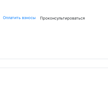
ристам
Бизнесу
Бухгалтерам и аудиторам
Профессион
Оплатить взносы
Проконсультироваться