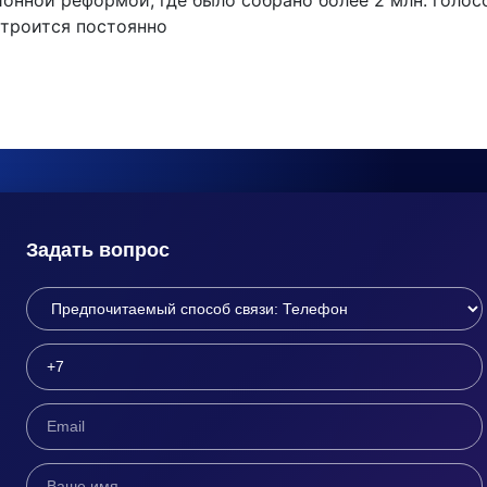
онной реформой, где было собрано более 2 млн. голосов
строится постоянно
Задать вопрос