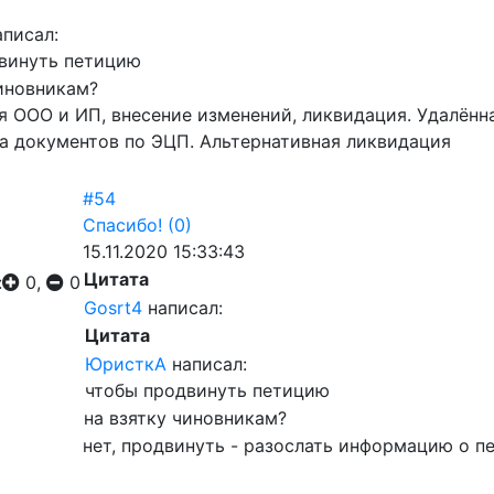
писал:
винуть петицию
чиновникам?
я ООО и ИП, внесение изменений, ликвидация. Удалён
а документов по ЭЦП. Альтернативная ликвидация
#54
Спасибо!
(0)
15.11.2020 15:33:43
Цитата
:
0,
0
Gosrt4
написал:
Цитата
ЮристкА
написал:
чтобы продвинуть петицию
на взятку чиновникам?
нет, продвинуть - разослать информацию о п