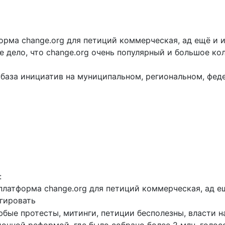
орма change.org для петиций коммерческая, ад ещё и и
ое дело, что change.org очень популярный и большое 
з база инициатив на муниципальном, региональном, фе
:
платформа change.org для петиций коммерческая, ад ещ
агировать
юбые протесты, митинги, петиции бесполезны, власти на