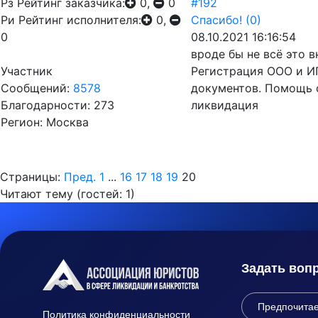
Рз
Рейтинг заказчика:
0,
0
#192
Ри
Рейтинг исполнителя:
0,
Спасибо!
(0)
0
08.10.2021 16:16:54
вроде бы не всё это 
Участник
Регистрация ООО и ИП
Сообщений:
8578
документов. Помощь 
Благодарности: 273
ликвидация
Регион: Москва
Страницы:
Пред.
1
...
16
17
18
19
20
Читают тему (гостей:
1
)
Задать воп
Политика конфиденциальности