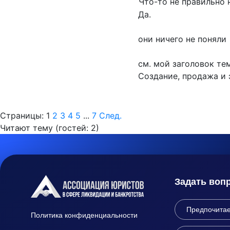
Что-то не правильно 
Да.
они ничего не поняли
см. мой заголовок те
Создание, продажа и 
Страницы:
1
2
3
4
5
...
7
След.
Читают тему (гостей:
2
)
Задать воп
Политика конфиденциальности