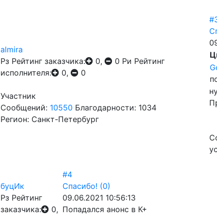
#
С
09
almira
Ц
Рз
Рейтинг заказчика:
0,
0
Ри
Рейтинг
G
исполнителя:
0,
0
п
н
Участник
П
Сообщений:
10550
Благодарности: 1034
Регион: Санкт-Петербург
С
у
#4
буцИк
Спасибо!
(0)
Рз
Рейтинг
09.06.2021 10:56:13
заказчика:
0,
Попадался анонс в К+