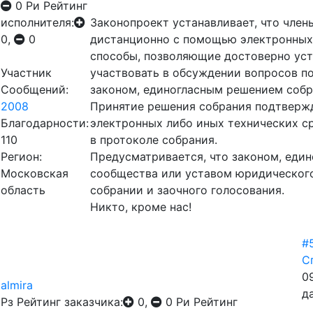
0
Ри
Рейтинг
исполнителя:
Законопроект устанавливает, что член
0,
0
дистанционно с помощью электронных 
способы, позволяющие достоверно уст
Участник
участвовать в обсуждении вопросов по
Сообщений:
законом, единогласным решением собр
2008
Принятие решения собрания подтвержд
Благодарности:
электронных либо иных технических ср
110
в протоколе собрания.
Регион:
Предусматривается, что законом, еди
Московская
сообщества или уставом юридическог
область
собрании и заочного голосования.
Никто, кроме нас!
#
С
09
almira
д
Рз
Рейтинг заказчика:
0,
0
Ри
Рейтинг