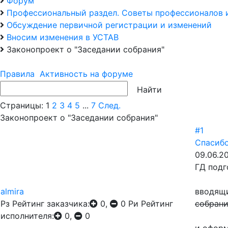
Форум
Профессиональный раздел. Советы профессионалов 
Обсуждение первичной регистрации и изменений
Вносим изменения в УСТАВ
Законопроект о "Заседании собрания"
Правила
Активность на форуме
Страницы:
1
2
3
4
5
...
7
След.
Законопроект о "Заседании собрания"
#1
Спасибо
09.06.20
ГД подг
almira
вводящи
Рз
Рейтинг заказчика:
0,
0
Ри
Рейтинг
собран
исполнителя:
0,
0