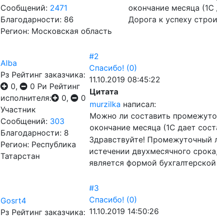
Сообщений:
2471
окончание месяца (1С 
Благодарности: 86
Дорога к успеху стро
Регион: Московская область
#2
Alba
Спасибо!
(0)
Рз
Рейтинг заказчика:
11.10.2019 08:45:22
0,
0
Ри
Рейтинг
Цитата
исполнителя:
0,
0
murzilka
написал:
Участник
Можно ли составить промежуточ
Сообщений:
303
окончание месяца (1С дает соста
Благодарности: 8
Здравствуйте! Промежуточный л
Регион: Республика
истечении двухмесячного срока,
Татарстан
является формой бухгалтерской 
#3
Спасибо!
(0)
Gosrt4
11.10.2019 14:50:26
Рз
Рейтинг заказчика: