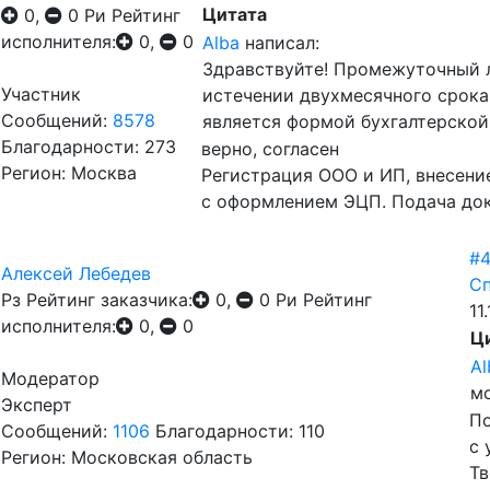
Цитата
0,
0
Ри
Рейтинг
исполнителя:
0,
0
Alba
написал:
Здравствуйте! Промежуточный л
Участник
истечении двухмесячного срока
Сообщений:
8578
является формой бухгалтерской 
Благодарности: 273
верно, согласен
Регион: Москва
Регистрация ООО и ИП, внесени
с оформлением ЭЦП. Подача док
#
Алексей Лебедев
Сп
Рз
Рейтинг заказчика:
0,
0
Ри
Рейтинг
11
исполнителя:
0,
0
Ц
Al
Модератор
мо
Эксперт
По
Сообщений:
1106
Благодарности: 110
с 
Регион: Московская область
Тв