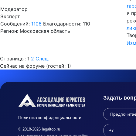
rab
Модератор
я п
Эксперт
рек
Сообщений:
1106
Благодарности: 110
лик
Регион: Московская область
Тво
Изм
Страницы:
1
2
След.
Сейчас на форуме (гостей:
1
)
Задать воп
Политика конфиденциальности
© 2018-2026 legaltop.ru