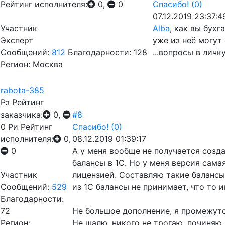
Рейтинг исполнителя:
0,
0
Спасибо!
(0)
07.12.2019 23:37:4
Участник
Alba
, как вы бухг
Эксперт
уже из неё могут 
Сообщений:
812
Благодарности: 128
...вопросы в личку.
Регион: Москва
rabota-385
Рз
Рейтинг
заказчика:
0,
#8
0
Ри
Рейтинг
Спасибо!
(0)
исполнителя:
0,
08.12.2019 01:39:17
0
А у меня вообще не получается соз
балансы в 1С. Но у меня версия сама
Участник
лицензией. Составляю такие балансы
Сообщений:
529
из 1С балансы не принимает, что то и
Благодарности:
72
Не большое дополнение, я промежуто
Регион:
Не шалю, никого не трогаю, починяю 