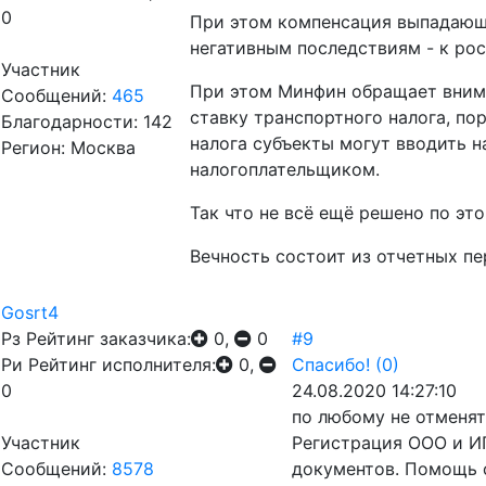
0
При этом компенсация выпадающи
негативным последствиям - к рос
Участник
При этом Минфин обращает внима
Сообщений:
465
ставку транспортного налога, по
Благодарности: 142
налога субъекты могут вводить н
Регион: Москва
налогоплательщиком.
Так что не всё ещё решено по это
Вечность состоит из отчетных пер
Gosrt4
Рз
Рейтинг заказчика:
0,
0
#9
Ри
Рейтинг исполнителя:
0,
Спасибо!
(0)
0
24.08.2020 14:27:10
по любому не отменят
Участник
Регистрация ООО и ИП
Сообщений:
8578
документов. Помощь 