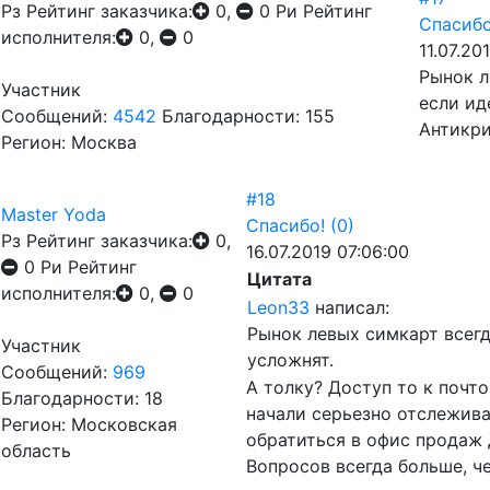
Рз
Рейтинг заказчика:
0,
0
Ри
Рейтинг
Спасибо
исполнителя:
0,
0
11.07.20
Рынок л
Участник
если ид
Сообщений:
4542
Благодарности: 155
Антикри
Регион: Москва
#18
Master Yoda
Спасибо!
(0)
Рз
Рейтинг заказчика:
0,
16.07.2019 07:06:00
0
Ри
Рейтинг
Цитата
исполнителя:
0,
0
Leon33
написал:
Рынок левых симкарт всегд
Участник
усложнят.
Сообщений:
969
А толку? Доступ то к почт
Благодарности: 18
начали серьезно отслежива
Регион: Московская
обратиться в офис продаж 
область
Вопросов всегда больше, ч