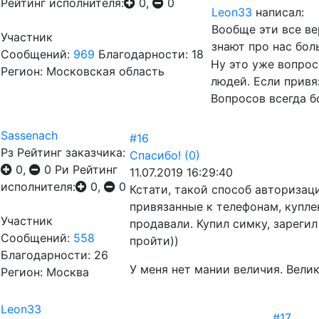
Рейтинг исполнителя:
0,
0
Leon33
написал:
Вообще эти все ве
Участник
знают про нас бол
Сообщений:
969
Благодарности: 18
Ну это уже вопрос
Регион: Московская область
людей. Если привя
Вопросов всегда б
Sassenach
#16
Рз
Рейтинг заказчика:
Спасибо!
(0)
0,
0
Ри
Рейтинг
11.07.2019 16:29:40
исполнителя:
0,
0
Кстати, такой способ авторизац
привязанные к телефонам, купле
Участник
продавали. Купил симку, зарегил
Сообщений:
558
пройти))
Благодарности: 26
У меня нет мании величия. Вели
Регион: Москва
Leon33
#17