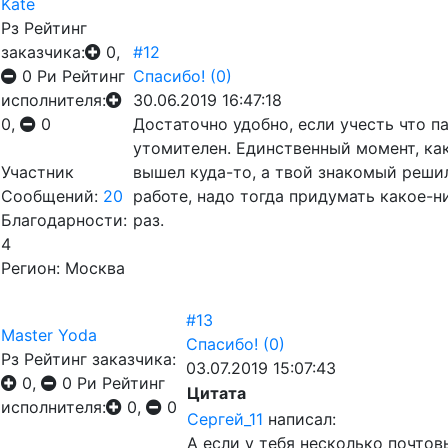
Kate
Рз
Рейтинг
заказчика:
0,
#12
0
Ри
Рейтинг
Спасибо!
(0)
исполнителя:
30.06.2019 16:47:18
0,
0
Достаточно удобно, если учесть что 
утомителен. Единственный момент, как
Участник
вышел куда-то, а твой знакомый решил
Сообщений:
20
работе, надо тогда придумать какое-
Благодарности:
раз.
4
Регион: Москва
#13
Master Yoda
Спасибо!
(0)
Рз
Рейтинг заказчика:
03.07.2019 15:07:43
0,
0
Ри
Рейтинг
Цитата
исполнителя:
0,
0
Сергей_11
написал:
А если у тебя несколько почтов