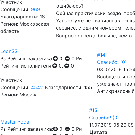
Участник
ошибаюсь?
Сообщений:
969
Сейчас практически везде треб
Благодарности: 18
Yandex уже нет вариантов регис
Регион: Московская
сервисе, с одним номером теле
область
Вопросов всегда больше, чем о
Leon33
#14
Рз
Рейтинг заказчика:
0,
0
Ри
Спасибо!
(0)
Рейтинг исполнителя:
0,
0
03.07.2019 15:54
Вообще эти все
Участник
уже знают про 
Сообщений:
4542
Благодарности: 155
Антикризисный 
Регион: Москва
#15
Спасибо!
(0)
Master Yoda
11.07.2019 08:29:09
Рз
Рейтинг заказчика:
0,
0
Ри
Цитата