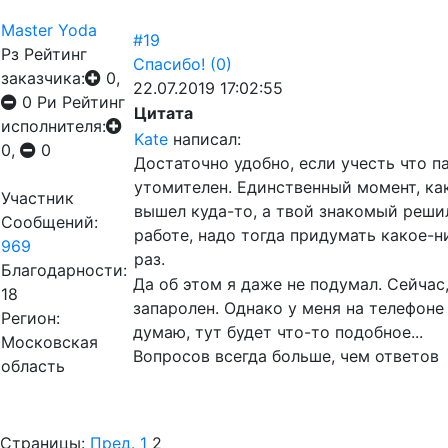
Master Yoda
#19
Рз
Рейтинг
Спасибо!
(0)
заказчика:
0,
22.07.2019 17:02:55
0
Ри
Рейтинг
Цитата
исполнителя:
Kate
написал:
0,
0
Достаточно удобно, если учесть что 
утомителен. Единственный момент, как
Участник
вышел куда-то, а твой знакомый решил
Сообщений:
работе, надо тогда придумать какое-
969
раз.
Благодарности:
Да об этом я даже не подумал. Сейчас,
18
запаролен. Однако у меня на телефоне
Регион:
думаю, тут будет что-то подобное...
Московская
Вопросов всегда больше, чем ответов
область
Страницы:
Пред.
1
2