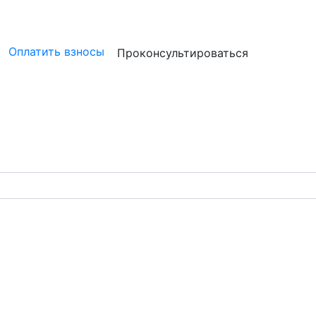
ристам
Бизнесу
Бухгалтерам и аудиторам
Профессион
Оплатить взносы
Проконсультироваться