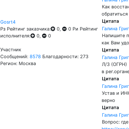
Как восста
обратиться 
Цитата
Gosrt4
Галина Гри
Рз
Рейтинг заказчика:
0,
0
Ри
Рейтинг
Напишите п
исполнителя:
0,
0
как Вам удо
Участник
Цитата
Сообщений:
8578
Благодарности: 273
Галина Гри
Регион: Москва
Л/З (ОГРН)
в рег.орган
Цитата
Галина Гри
Устав и ИН
верно
Цитата
Галина Гри
Вопрос: где