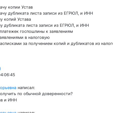
дачу копии Устав
дачу дубликата листа записи из ЕГРЮЛ, и ИНН
чу копий Устава
чу дубликата листа записи из ЕГРЮЛ, и ИНН
 платежек госпошлины к заявлениям
заявлениями в налоговую
расписками за получением копий и дубликатов из нало
)
04:06:45
горьевна
написал:
олучить по обычной доверенности?
ав и ИНН
горьевна
написал: