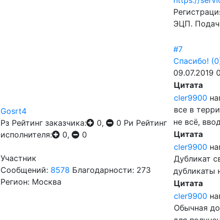
https://serv
Регистраци
ЭЦП. Подач
#7
Спасибо!
(0
09.07.2019 
Цитата
cler9900
на
все в терр
Gosrt4
не всё, вво
Рз
Рейтинг заказчика:
0,
0
Ри
Рейтинг
Цитата
исполнителя:
0,
0
cler9900
на
Участник
Дубликат с
Сообщений:
8578
Благодарности: 273
дубликаты 
Регион: Москва
Цитата
cler9900
на
Обычная до