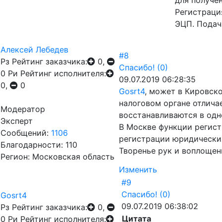
для получе
Регистраци
ЭЦП. Подач
Алексей Лебедев
#8
Рз
Рейтинг заказчика:
0,
Спасибо!
(0)
0
Ри
Рейтинг исполнителя:
09.07.2019 06:28:35
0,
0
Gosrt4
, может в Кировско
налоговом органе отлича
Модератор
восстанавливаются в одн
Эксперт
В Москве функции регис
Сообщений:
1106
регистрации юридических
Благодарности: 110
Творенье рук и воплощен
Регион: Московская область
Изменить
#9
Спасибо!
(0)
Gosrt4
09.07.2019 06:38:02
Рз
Рейтинг заказчика:
0,
Цитата
0
Ри
Рейтинг исполнителя: