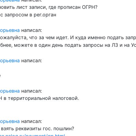
новить лист записи, где прописан ОГРН?
с запросом в рег.орган
горьевна
написал:
ожалуйста, что за чем идет. И куда именно подать зап
бнее, можете в один день подать запросы на ЛЗ и на У
горьевна
написал:
е
горьевна
написал:
Н в территориальной налоговой.
горьевна
написал:
 взять реквизиты гос. пошлин?