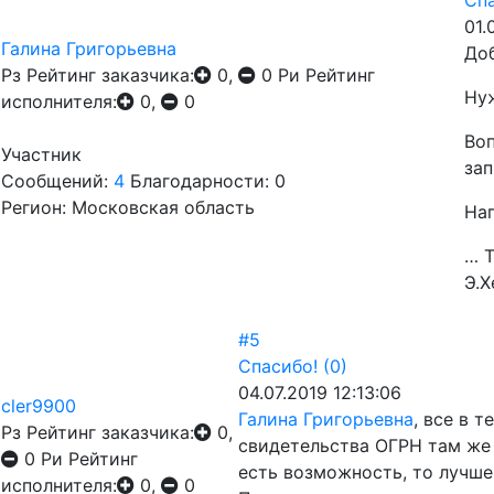
Спа
01.
Галина Григорьевна
До
Рз
Рейтинг заказчика:
0,
0
Ри
Рейтинг
Нуж
исполнителя:
0,
0
Воп
Участник
зап
Сообщений:
4
Благодарности: 0
Регион: Московская область
Нап
… Т
Э.Х
#5
Спасибо!
(0)
04.07.2019 12:13:06
cler9900
Галина Григорьевна
, все в 
Рз
Рейтинг заказчика:
0,
свидетельства ОГРН там же 
0
Ри
Рейтинг
есть возможность, то лучше
исполнителя:
0,
0