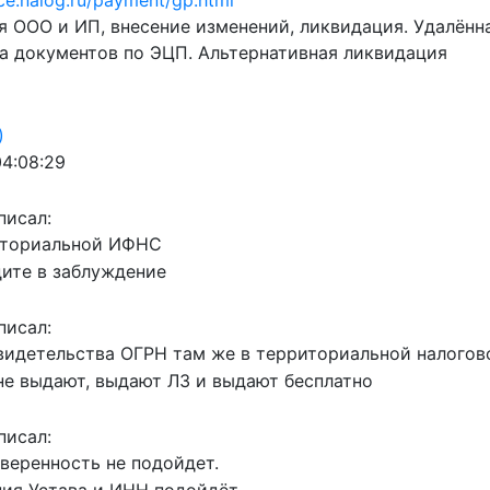
ice.nalog.ru/payment/gp.html
я ООО и ИП, внесение изменений, ликвидация. Удалён
а документов по ЭЦП. Альтернативная ликвидация
)
04:08:29
писал:
иториальной ИФНС
дите в заблуждение
писал:
видетельства ОГРН там же в территориальной налогово
не выдают, выдают ЛЗ и выдают бесплатно
писал:
веренность не подойдет.