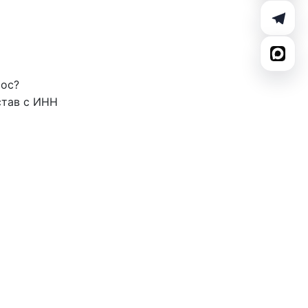
рос?
став с ИНН