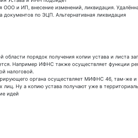
ния Устава и ИНН подойдёт
я ООО и ИП, внесение изменений, ликвидация. Удалён
а документов по ЭЦП. Альтернативная ликвидация
й области порядок получения копии устава и листа зап
ется. Например ИФНС также осуществляет функции ре
ой налоговой.
трирующего органа осуществляет МИФНС 46, там-же и 
 лиц. Ну а копию устава получают уже в территориаль
ие идей