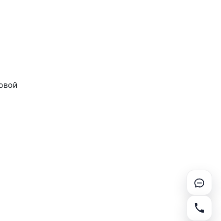
говой