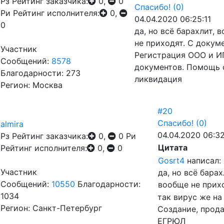
Рз
Рейтинг заказчика:
0,
0
Спасибо!
(0)
Ри
Рейтинг исполнителя:
0,
04.04.2020 06:25:11
0
да, но всё барахлит,
не приходят. С докум
Участник
Регистрация ООО и ИП
Сообщений:
8578
документов. Помощь 
Благодарности: 273
ликвидация
Регион: Москва
#20
Спасибо!
(0)
almira
04.04.2020 06:3
Рз
Рейтинг заказчика:
0,
0
Ри
Цитата
Рейтинг исполнителя:
0,
0
Gosrt4
написал:
Участник
да, но всё бара
Сообщений:
10550
Благодарности:
вообще не прих
1034
так вирус же на
Регион: Санкт-Петербург
Создание, прода
ЕГРЮЛ