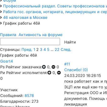
Форум
Профессиональный раздел. Советы профессионалов 
Работа гос. органов, нотариата, лицензирующих и с
46 налоговая в Москве
График работы 46й
Правила
Активность на форуме
Страницы:
Пред.
1
2
3
4
5
...
22
След.
График работы 46й
Gosrt4
#11
Рз
Рейтинг заказчика:
0,
0
Спасибо!
(0)
Ри
Рейтинг исполнителя:
0,
24.03.2020 16:26:15
0
пока работает как и 
ЭЦП или ещё как-то у
Участник
Регистрация ООО и ИП
Сообщений:
8578
документов. Помощь 
Благодарности: 273
ликвидация