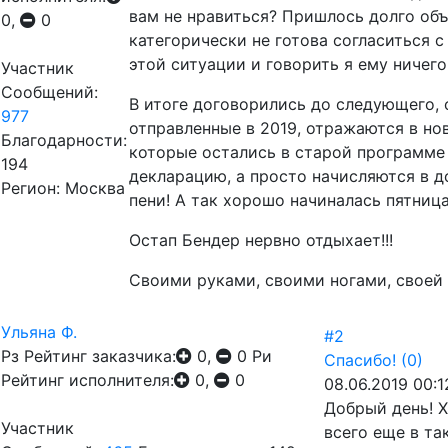
вам не нравиться? Пришлось долго объя
0,
0
категорически не готова согласиться с
этой ситуации и говорить я ему ничег
Участник
Сообщений:
В итоге договорились до следующего, с
977
отправленные в 2019, отражаются в но
Благодарности:
которые остались в старой программе и
194
декларацию, а просто начисляются в д
Регион: Москва
пени! А так хорошо начиналась пятница
Остап Бендер нервно отдыхает!!!
Своими руками, своими ногами, своей г
Ульяна Ф.
#2
Рз
Рейтинг заказчика:
0,
0
Ри
Спасибо!
(0)
Рейтинг исполнителя:
0,
0
08.06.2019 00:1
Добрый день! Х
Участник
всего еще в та