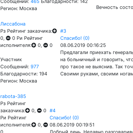
Сообщений:
465
Благодарности: 142
Вечность состо
Регион: Москва
Лиссабона
Рз
Рейтинг заказчика:
#3
0,
0
Ри
Рейтинг
Спасибо!
(0)
исполнителя:
0,
0
08.06.2019 00:16:25
Предлагали приехать генераль
Участник
на больничный и говорить, что
Сообщений:
977
про такое не выяснив. Так то
Благодарности: 194
Своими руками, своими ногами
Регион: Москва
rabota-385
Рз
Рейтинг
заказчика:
0,
0
#4
Ри
Рейтинг
Спасибо!
(0)
исполнителя:
0,
08.06.2019 00:19:51
0
Добрый день. Недавно разговарив