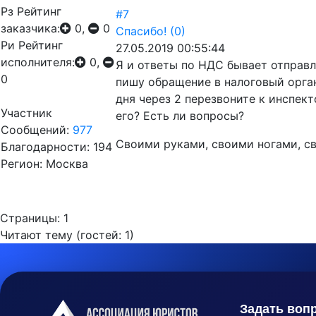
Рз
Рейтинг
#7
заказчика:
0,
0
Спасибо!
(0)
Ри
Рейтинг
27.05.2019 00:55:44
исполнителя:
0,
Я и ответы по НДС бывает отправля
0
пишу обращение в налоговый орган
дня через 2 перезвоните к инспект
Участник
его? Есть ли вопросы?
Сообщений:
977
Своими руками, своими ногами, св
Благодарности: 194
Регион: Москва
Страницы:
1
Читают тему (гостей:
1
)
Задать воп