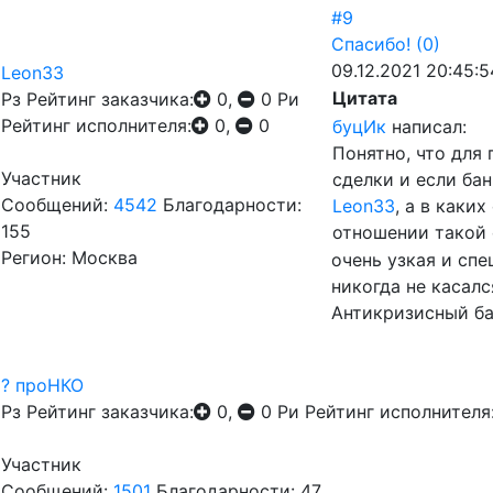
#9
Спасибо!
(0)
09.12.2021 20:45:5
Leon33
Цитата
Рз
Рейтинг заказчика:
0,
0
Ри
Рейтинг исполнителя:
0,
0
буцИк
написал:
Понятно, что для
Участник
сделки и если бан
Сообщений:
4542
Благодарности:
Leon33
, а в каки
155
отношении такой 
Регион: Москва
очень узкая и сп
никогда не касалс
Антикризисный ба
? проНКО
Рз
Рейтинг заказчика:
0,
0
Ри
Рейтинг исполнителя
Участник
Сообщений:
1501
Благодарности: 47