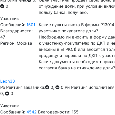
исполнителя:
0,
Один участник продает свою долю в
0
отчуждение доли, при условии вклю
пользу банка, получено.
Участник
Сообщений:
1501
Какие пункты листа В формы Р13014
Благодарности:
участнике-покупателе доли?
47
Необходимо ли вносить в форму дан
Регион: Москва
к участнику-покупателю по ДКП и ч
внесены в ЕГРЮЛ) или вносятся тол
продавцу и перешли по ДКП к участ
Какие документы необходимо прило
согласия банка на отчуждение доли?
Leon33
Рз
Рейтинг заказчика:
0,
0
Ри
Рейтинг исполнителя
0,
0
Участник
Сообщений:
4542
Благодарности: 155