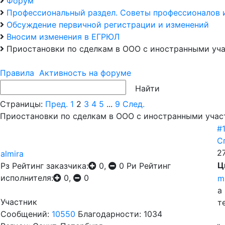
Форум
Профессиональный раздел. Советы профессионалов 
Обсуждение первичной регистрации и изменений
Вносим изменения в ЕГРЮЛ
Приостановки по сделкам в ООО с иностранными уч
Правила
Активность на форуме
Страницы:
Пред.
1
2
3
4
5
...
9
След.
Приостановки по сделкам в ООО с иностранными уча
#1
С
2
almira
Ц
Рз
Рейтинг заказчика:
0,
0
Ри
Рейтинг
исполнителя:
0,
0
m
а
Участник
т
Сообщений:
10550
Благодарности: 1034