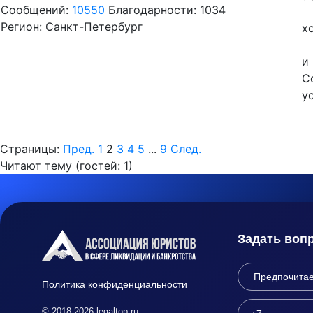
Сообщений:
10550
Благодарности: 1034
Регион: Санкт-Петербург
х
и
С
у
Страницы:
Пред.
1
2
3
4
5
...
9
След.
Читают тему (гостей:
1
)
Задать воп
Политика конфиденциальности
© 2018-2026 legaltop.ru