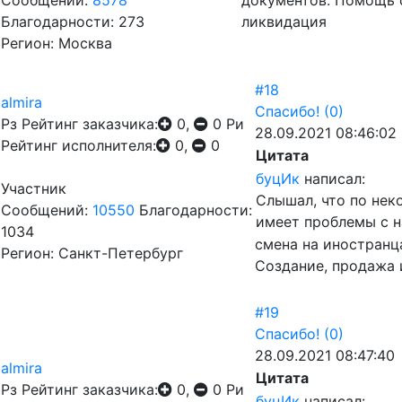
Сообщений:
8578
документов. Помощь 
Благодарности: 273
ликвидация
Регион: Москва
#18
almira
Спасибо!
(0)
Рз
Рейтинг заказчика:
0,
0
Ри
28.09.2021 08:46:02
Рейтинг исполнителя:
0,
0
Цитата
буцИк
написал:
Участник
Слышал, что по нек
Сообщений:
10550
Благодарности:
имеет проблемы с н
1034
смена на иностранц
Регион: Санкт-Петербург
Создание, продажа 
#19
Спасибо!
(0)
28.09.2021 08:47:40
almira
Цитата
Рз
Рейтинг заказчика:
0,
0
Ри
буцИк
написал: