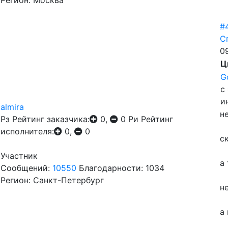
Регион: Москва
#
С
0
Ц
G
с
и
almira
н
Рз
Рейтинг заказчика:
0,
0
Ри
Рейтинг
исполнителя:
0,
0
с
Участник
а
Сообщений:
10550
Благодарности: 1034
Регион: Санкт-Петербург
н
а