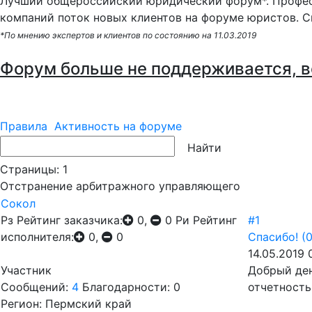
Лучший общероссийский юридический форум*. Профес
компаний поток новых клиентов на форуме юристов. С
*По мнению экспертов и клиентов по состоянию на 11.03.2019
Форум больше не поддерживается, в
Правила
Активность на форуме
Страницы:
1
Отстранение арбитражного управляющего
Сокол
Рз
Рейтинг заказчика:
0,
0
Ри
Рейтинг
#1
исполнителя:
0,
0
Спасибо!
(0
14.05.2019 
Участник
Добрый ден
Сообщений:
4
Благодарности: 0
отчетность
Регион: Пермский край