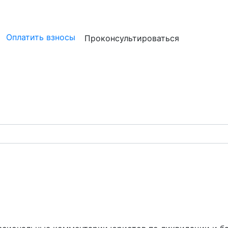
ристам
Бизнесу
Бухгалтерам и аудиторам
Профессион
Оплатить взносы
Проконсультироваться