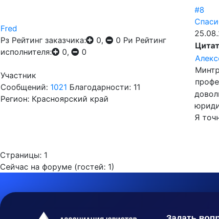
#8
Спаси
Fred
25.08.
Рз
Рейтинг заказчика:
0,
0
Ри
Рейтинг
Цита
исполнителя:
0,
0
Алекс
Минтр
Участник
профе
Сообщений:
1021
Благодарности: 11
довол
Регион: Красноярский край
юриди
Я точ
Страницы:
1
Сейчас на форуме (гостей:
1
)
Задать воп