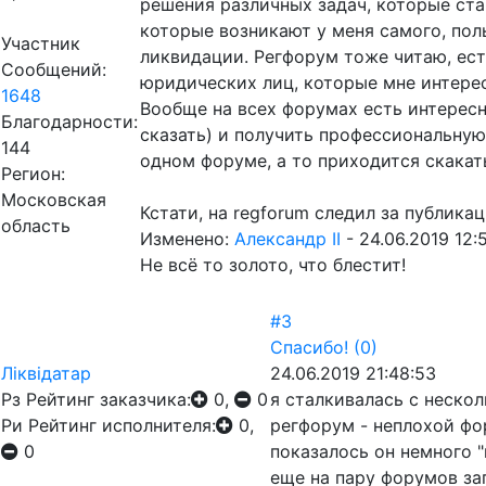
решения различных задач, которые ста
которые возникают у меня самого, по
Участник
ликвидации. Регфорум тоже читаю, ест
Сообщений:
юридических лиц, которые мне интере
1648
Вообще на всех форумах есть интерес
Благодарности:
сказать) и получить профессиональную
144
одном форуме, а то приходится скакать
Регион:
Московская
Кстати, на regforum следил за публика
область
Изменено:
Александр II
-
24.06.2019 12:
Не всё то золото, что блестит!
#3
Спасибо!
(0)
Лiквiдатар
24.06.2019 21:48:53
Рз
Рейтинг заказчика:
0,
0
я сталкивалась с неск
Ри
Рейтинг исполнителя:
0,
регфорум - неплохой фо
0
показалось он немного "
еще на пару форумов за