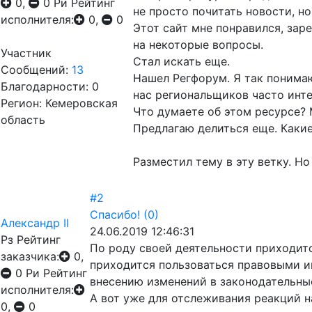
0,
0
Ри
Рейтинг
не просто почитать новости, н
исполнителя:
0,
0
Этот сайт мне понравился, зар
на некоторые вопросы.
Участник
Стал искать еще.
Сообщений:
13
Нашел Регфорум. Я так понима
Благодарности: 0
нас региональщиков часто инте
Регион: Кемеровская
Что думаете об этом ресурсе? 
область
Предлагаю делиться еще. Какие
Разместил тему в эту ветку. Н
#2
Спасибо!
(0)
Александр II
24.06.2019 12:46:31
Рз
Рейтинг
По роду своей деятельности приходитс
заказчика:
0,
приходится пользоваться правовыми и
0
Ри
Рейтинг
внесению изменений в законодательные
исполнителя:
А вот уже для отслеживания реакций н
0,
0