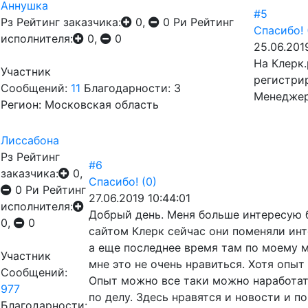
Аннушка
#5
Рз
Рейтинг заказчика:
0,
0
Ри
Рейтинг
Спасибо!
исполнителя:
0,
0
25.06.201
На Клерк.
Участник
регистри
Сообщений:
11
Благодарности: 3
Менеджер
Регион: Московская область
Лиссабона
Рз
Рейтинг
#6
заказчика:
0,
Спасибо!
(0)
0
Ри
Рейтинг
27.06.2019 10:44:01
исполнителя:
Добрый день. Меня больше интересую 
0,
0
сайтом Клерк сейчас они поменяли инт
а еще последнее время там по моему 
Участник
мне это не очень нравиться. Хотя опыт 
Сообщений:
Опыт можно все таки можно наработать!
977
по делу. Здесь нравятся и новости и 
Благодарности: