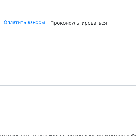
ристам
Бизнесу
Бухгалтерам и аудиторам
Профессион
Оплатить взносы
Проконсультироваться