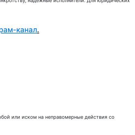
нкротству, надежные исполнители. Для юридических
.
рам-канал
.
обой или иском на неправомерные действия со