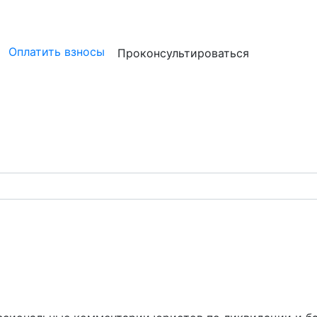
ристам
Бизнесу
Бухгалтерам и аудиторам
Профессион
Оплатить взносы
Проконсультироваться