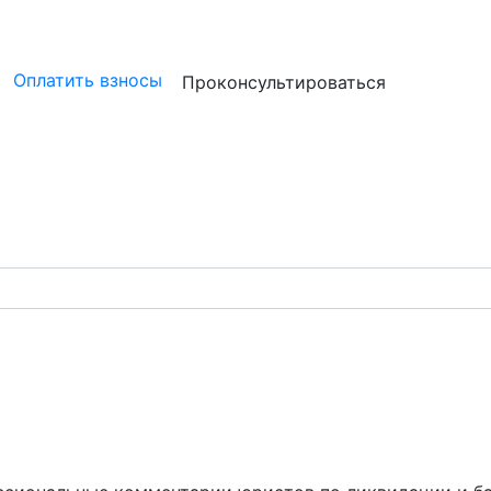
ристам
Бизнесу
Бухгалтерам и аудиторам
Профессион
Оплатить взносы
Проконсультироваться