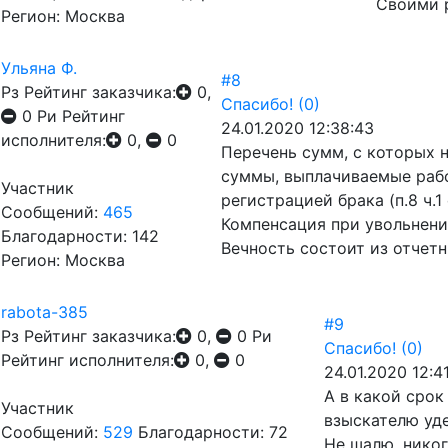
Своими р
Регион: Москва
Ульяна Ф.
#8
Рз
Рейтинг заказчика:
0,
Спасибо!
(0)
0
Ри
Рейтинг
24.01.2020 12:38:43
исполнителя:
0,
0
Перечень сумм, с которых 
суммы, выплачиваемые рабо
Участник
регистрацией брака (п.8 ч.1
Сообщений:
465
Компенсация при увольнении
Благодарности: 142
Вечность состоит из отчетн
Регион: Москва
rabota-385
#9
Рз
Рейтинг заказчика:
0,
0
Ри
Спасибо!
(0)
Рейтинг исполнителя:
0,
0
24.01.2020 12:4
А в какой сро
Участник
взыскателю уд
Сообщений:
529
Благодарности: 72
Не шалю, никог