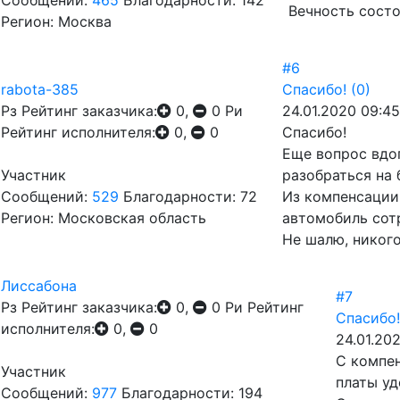
Сообщений:
465
Благодарности: 142
Вечность состо
Регион: Москва
#6
rabota-385
Спасибо!
(0)
Рз
Рейтинг заказчика:
0,
0
Ри
24.01.2020 09:45
Рейтинг исполнителя:
0,
0
Спасибо!
Еще вопрос вдог
Участник
разобраться на 
Сообщений:
529
Благодарности: 72
Из компенсации 
Регион: Московская область
автомобиль сот
Не шалю, никого
Лиссабона
#7
Рз
Рейтинг заказчика:
0,
0
Ри
Рейтинг
Спасибо!
исполнителя:
0,
0
24.01.20
С компен
Участник
платы уд
Сообщений:
977
Благодарности: 194