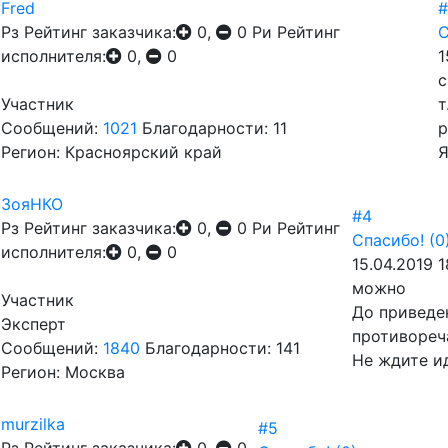
Fred
#
Рз
Рейтинг заказчика:
0,
0
Ри
Рейтинг
С
исполнителя:
0,
0
1
с
Участник
т
Сообщений:
1021
Благодарности: 11
р
Регион: Красноярский край
Я
ЗояНКО
#4
Рз
Рейтинг заказчика:
0,
0
Ри
Рейтинг
Спасибо!
(0
исполнителя:
0,
0
15.04.2019 1
можно
Участник
До приведен
Эксперт
противореч
Сообщений:
1840
Благодарности: 141
Не ждите и
Регион: Москва
murzilka
#5