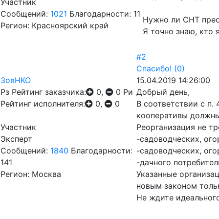
Участник
Сообщений:
1021
Благодарности: 11
Нужно ли СНТ прео
Регион: Красноярский край
Я точно знаю, кто 
#2
Спасибо!
(0)
ЗояНКО
15.04.2019 14:26:00
Рз
Рейтинг заказчика:
0,
0
Ри
Добрый день,
Рейтинг исполнителя:
0,
0
В соответствии с п.
кооперативы должны
Участник
Реорганизация не тр
Эксперт
-садоводческих, ог
Сообщений:
1840
Благодарности:
-садоводческих, ог
141
-дачного потребител
Регион: Москва
Указанные организа
новым законом толь
Не ждите идеальног