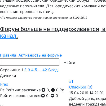
Лучший общероссийский юридический форум*. Профес
надежные исполнители. Для юридических компаний по
всех заинтересованных лиц.
*По мнению экспертов и клиентов по состоянию на 11.03.2019
Форум больше не поддерживается, в
канал
.
Правила
Активность на форуме
Страницы:
1
2
3
4
5
...
42
След.
Дачники
#1
Fred
Спасибо!
(0)
Рз
Рейтинг заказчика:
0,
0
Ри
15.04.2019 14:21:01
Рейтинг исполнителя:
0,
0
Добрый день, подск
ведении гражданам