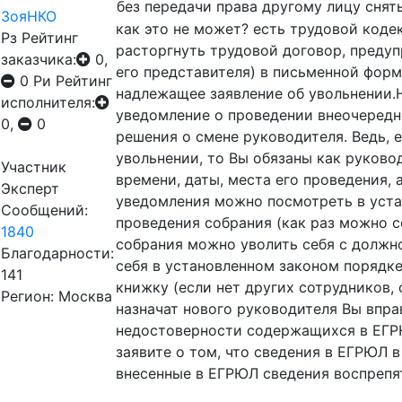
без передачи права другому лицу снят
ЗояНКО
как это не может? есть трудовой коде
Рз
Рейтинг
расторгнуть трудовой договор, предуп
заказчика:
0,
его представителя) в письменной форм
0
Ри
Рейтинг
надлежащее заявление об увольнении.
исполнителя:
уведомление о проведении внеочередн
0,
0
решения о смене руководителя. Ведь, е
увольнении, то Вы обязаны как руково
Участник
времени, даты, места его проведения, 
Эксперт
уведомления можно посмотреть в устав
Сообщений:
проведения собрания (как раз можно с
1840
собрания можно уволить себя с должно
Благодарности:
себя в установленном законом порядке
141
книжку (если нет других сотрудников, 
Регион: Москва
назначат нового руководителя Вы впра
недостоверности содержащихся в ЕГРЮ
заявите о том, что сведения в ЕГРЮЛ 
внесенные в ЕГРЮЛ сведения воспрепя