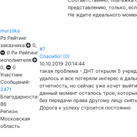
Соответственно, платежка с
представлению, только, ес
Не ждите идеального момен
murzilka
Рз
Рейтинг
заказчика:
0,
#7
0
Ри
Рейтинг
Спасибо!
(0)
исполнителя:
10.10.2019 20:14:44
0,
0
такая проблема - ДНТ открыли 5 учред
Участник
удалось и все потеряли интерес в дал
Сообщений:
отчетность, но сейчас уже хочет выйт
2471
данный момент осталось трое, которые
Благодарности:
без передачи права другому лицу снять
86
Дорога к успеху строится постоянно
Регион:
Московская
область