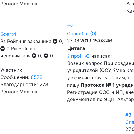
Регион: Москва
А 
Ка
#2
Спасибо!
(0)
Gosrt4
27.06.2019 15:08:46
Рз
Рейтинг заказчика:
0,
Цитата
0
Ри
Рейтинг
исполнителя:
0,
0
? проНКО
написал:
Возник вопрос.При создан
Участник
учредителей (ОСУ)?Мне каж
Сообщений:
8578
уже может быть общим, но 
Благодарности: 273
пишу
Протокол № 1 учреди
Регион: Москва
Регистрация ООО и ИП, вне
документов по ЭЦП. Альте
#3
Спа
27.