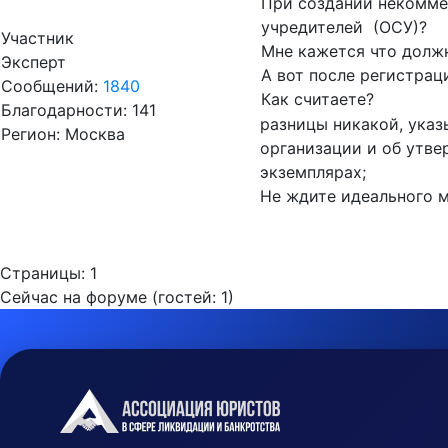
При создании некомме
учредителей (ОСУ)?
Участник
Мне кажется что должн
Эксперт
А вот после регистрац
Сообщений:
1840
Как считаете?
Благодарности: 141
разницы никакой, указы
Регион: Москва
организации и об утве
экземплярах;
Не ждите идеального 
Страницы:
1
Сейчас на форуме (гостей:
1
)