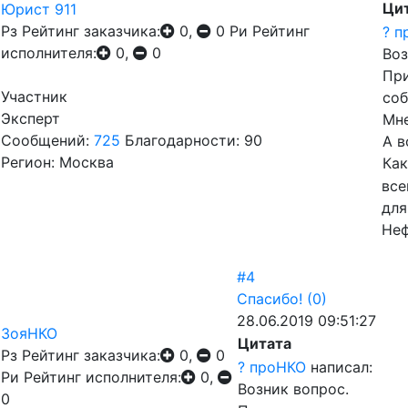
Ци
Юрист 911
Рз
Рейтинг заказчика:
0,
0
Ри
Рейтинг
? 
исполнителя:
0,
0
Воз
При
Участник
соб
Эксперт
Мне
Сообщений:
725
Благодарности: 90
А в
Регион: Москва
Как
все
для
Неф
#4
Спасибо!
(0)
28.06.2019 09:51:27
ЗояНКО
Цитата
Рз
Рейтинг заказчика:
0,
0
? проНКО
написал:
Ри
Рейтинг исполнителя:
0,
Возник вопрос.
0