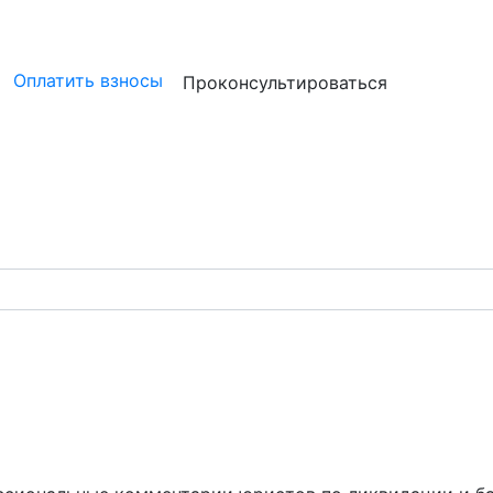
ристам
Бизнесу
Бухгалтерам и аудиторам
Профессион
Оплатить взносы
Проконсультироваться