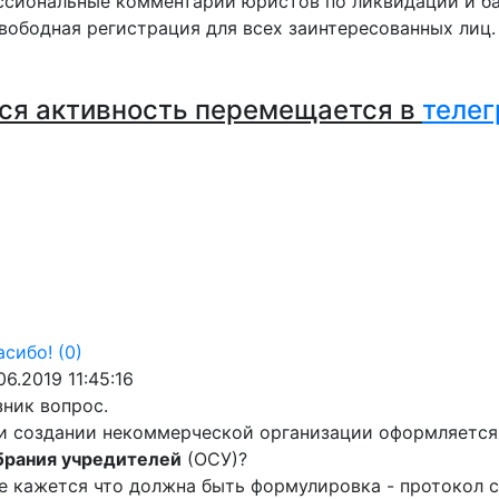
сиональные комментарии юристов по ликвидации и ба
вободная регистрация для всех заинтересованных лиц
ся активность перемещается в
телег
асибо!
(0)
06.2019 11:45:16
зник вопрос.
и создании некоммерческой организации оформляетс
брания учредителей
(ОСУ)?
е кажется что должна быть формулировка - протокол с