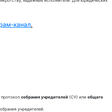
нкротству, надежные исполнители. Для юридических
.
рам-канал
.
я протокол
собрания учредит
елей
(СУ) или
общего
обрания учредителей.