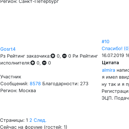
Регион: Санкт-Петербург
#10
Спасибо!
(0
Gosrt4
16.07.2019 1
Рз
Рейтинг заказчика:
0,
0
Ри
Рейтинг
Цитата
исполнителя:
0,
0
almira
напис
Участник
я имел вви
Сообщений:
8578
Благодарности: 273
ну так и я 
Регион: Москва
Регистраци
ЭЦП. Подач
Страницы:
1
2
След.
Сейчас на форуме (гостей:
1
)