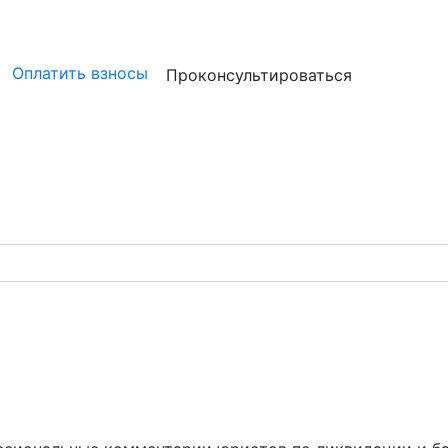
ристам
Бизнесу
Бухгалтерам и аудиторам
Профессион
Оплатить взносы
Проконсультироваться