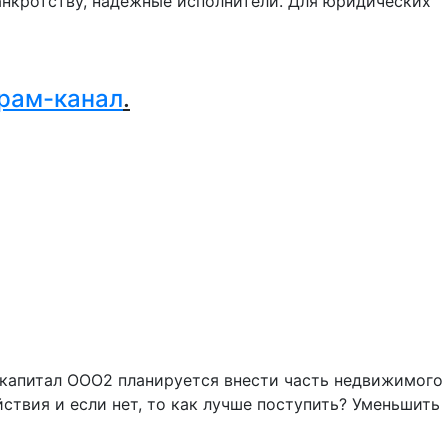
нкротству, надежные исполнители. Для юридических
.
рам-канал
.
 капитал ООО2 планируется внести часть недвижимого
твия и если нет, то как лучше поступить? Уменьшить