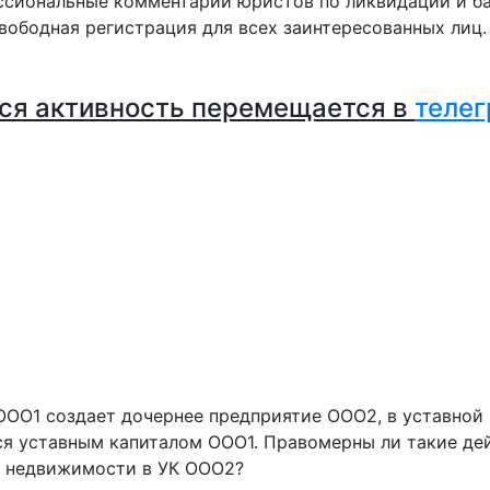
сиональные комментарии юристов по ликвидации и ба
вободная регистрация для всех заинтересованных лиц
ся активность перемещается в
телег
ООО1 создает дочернее предприятие ООО2, в уставной
я уставным капиталом ООО1. Правомерны ли такие дейс
и недвижимости в УК ООО2?