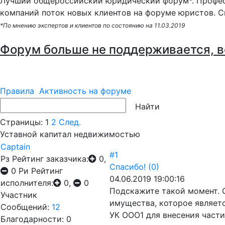
Лучший общероссийский юридический форум*. Профес
компаний поток новых клиентов на форуме юристов. С
*По мнению экспертов и клиентов по состоянию на 11.03.2019
Форум больше не поддерживается, в
Правила
Активность на форуме
Страницы:
1
2
След.
Уставной капитал недвижимостью
Captain
#1
Рз
Рейтинг заказчика:
0,
Спасибо!
(0)
0
Ри
Рейтинг
04.06.2019 19:00:16
исполнителя:
0,
0
Подскажите такой момент. 
Участник
имущества, которое являетс
Сообщений:
12
УК ООО1 для внесения част
Благодарности: 0