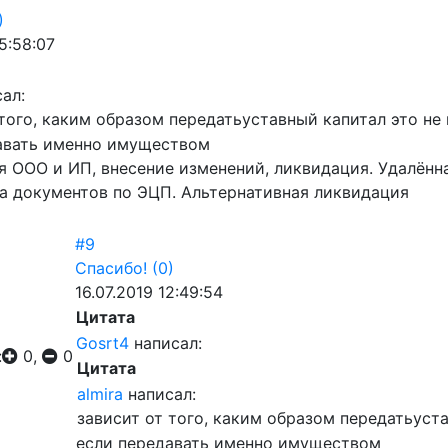
)
5:58:07
ал:
 того, каким образом передатьуставный капитал это н
авать именно имуществом
я ООО и ИП, внесение изменений, ликвидация. Удалён
а документов по ЭЦП. Альтернативная ликвидация
#9
Спасибо!
(0)
16.07.2019 12:49:54
Цитата
Gosrt4
написал:
:
0,
0
Цитата
almira
написал:
зависит от того, каким образом передатьуст
если передавать именно имуществом