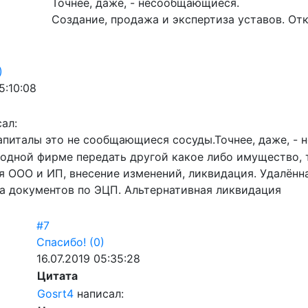
Точнее, даже, - несообщающиеся.
Создание, продажа и экспертиза уставов. От
)
5:10:08
ал:
апиталы это не сообщающиеся сосуды.Точнее, даже, -
з одной фирме передать другой какое либо имущество, 
я ООО и ИП, внесение изменений, ликвидация. Удалён
а документов по ЭЦП. Альтернативная ликвидация
#7
Спасибо!
(0)
16.07.2019 05:35:28
Цитата
Gosrt4
написал: