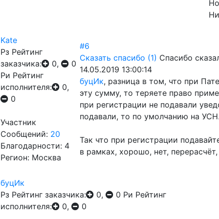
Но
Ни
Kate
#6
Рз
Рейтинг
Сказать спасибо
(1)
Спасибо сказа
заказчика:
0,
0
14.05.2019 13:00:14
Ри
Рейтинг
буцИк
, разница в том, что при Па
исполнителя:
0,
эту сумму, то теряете право приме
0
при регистрации не подавали уведо
подавали, то по умолчанию на УСН
Участник
Сообщений:
20
Так что при регистрации подавайте
Благодарности: 4
в рамках, хорошо, нет, перерасчёт,
Регион: Москва
буцИк
Рз
Рейтинг заказчика:
0,
0
Ри
Рейтинг
исполнителя:
0,
0