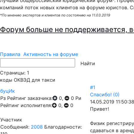
Лучший общероссийский юридический форум*. Профес
компаний поток новых клиентов на форуме юристов. С
*По мнению экспертов и клиентов по состоянию на 11.03.2019
Форум больше не поддерживается, в
Правила
Активность на форуме
Страницы:
1
коды ОКВЭД для такси
#1
буцИк
Спасибо!
(0)
Рз
Рейтинг заказчика:
0,
0
Ри
14.05.2019 11:50:3
Рейтинг исполнителя:
0,
0
Привет!
Участник
Физик регистриру
Сообщений:
2008
Благодарности:
сдаваться в арен