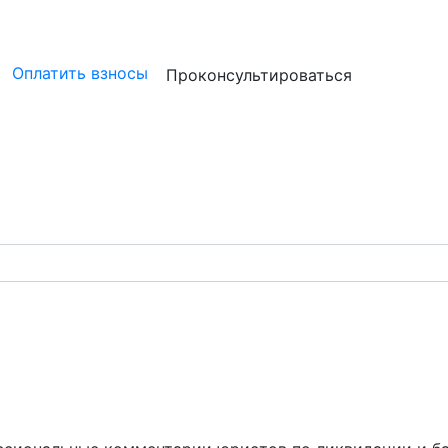
ристам
Бизнесу
Бухгалтерам и аудиторам
Профессион
Оплатить взносы
Проконсультироваться