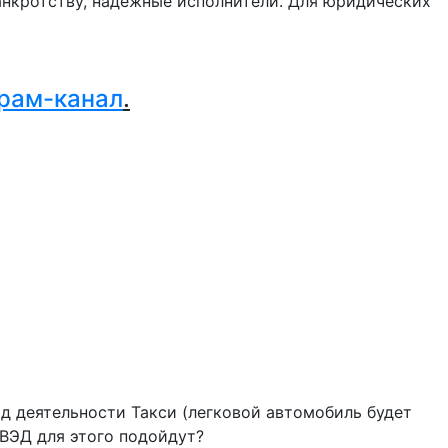
нкротству, надежные исполнители. Для юридических
.
рам-канал
.
д деятельности Такси (легковой автомобиль будет
КВЭД для этого подойдут?