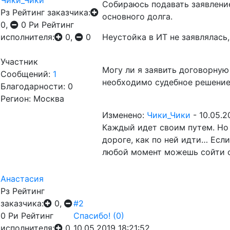
Чики_Чики
Собираюсь подавать заявление
Рз
Рейтинг заказчика:
основного долга.
0,
0
Ри
Рейтинг
исполнителя:
0,
0
Неустойка в ИТ не заявлялась,
Участник
Могу ли я заявить договорную
Сообщений:
1
необходимо судебное решение
Благодарности: 0
Регион: Москва
Изменено:
Чики_Чики
-
10.05.2
Каждый идет своим путем. Но 
дороге, как по ней идти… Если
любой момент можешь сойти с 
Анастасия
Рз
Рейтинг
заказчика:
0,
#2
0
Ри
Рейтинг
Спасибо!
(0)
исполнителя:
0,
10.05.2019 18:21:52