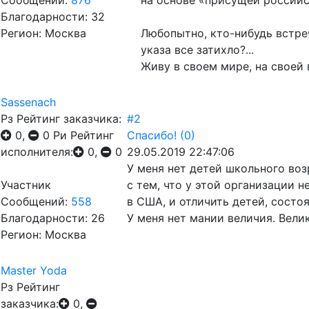
Сообщений:
876
на основе «присущей россий
Благодарности: 32
Регион: Москва
Любопытно, кто-нибудь встре
указа все затихло?...
Живу в своем мире, на своей
Sassenach
Рз
Рейтинг заказчика:
#2
0,
0
Ри
Рейтинг
Спасибо!
(0)
исполнителя:
0,
0
29.05.2019 22:47:06
У меня нет детей школьного воз
Участник
с тем, что у этой организации 
Сообщений:
558
в США, и отличить детей, состо
Благодарности: 26
У меня нет мании величия. Вели
Регион: Москва
Master Yoda
Рз
Рейтинг
заказчика:
0,