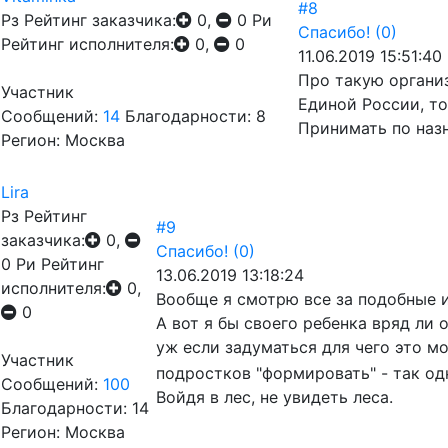
#8
Рз
Рейтинг заказчика:
0,
0
Ри
Спасибо!
(0)
Рейтинг исполнителя:
0,
0
11.06.2019 15:51:40
Про такую органи
Участник
Единой России, то
Сообщений:
14
Благодарности: 8
Принимать по назн
Регион: Москва
Lira
Рз
Рейтинг
#9
заказчика:
0,
Спасибо!
(0)
0
Ри
Рейтинг
13.06.2019 13:18:24
исполнителя:
0,
Вообще я смотрю все за подобные и
0
А вот я бы своего ребенка вряд ли 
уж если задуматься для чего это 
Участник
подростков "формировать" - так од
Сообщений:
100
Войдя в лес, не увидеть леса.
Благодарности: 14
Регион: Москва