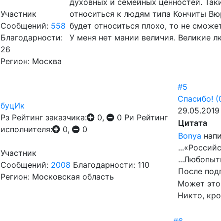
духовных и семейных ценностей. Та
Участник
относиться к людям типа Кончиты Вюр
Сообщений:
558
будет относиться плохо, то не сможет
Благодарности:
У меня нет мании величия. Великие л
26
Регион: Москва
#5
Спасибо!
(
буцИк
29.05.2019
Рз
Рейтинг заказчика:
0,
0
Ри
Рейтинг
Цитата
исполнителя:
0,
0
Bonya
напи
...«Россий
Участник
...Любопыт
Сообщений:
2008
Благодарности: 110
После подп
Регион: Московская область
Может эт
Никто, кро