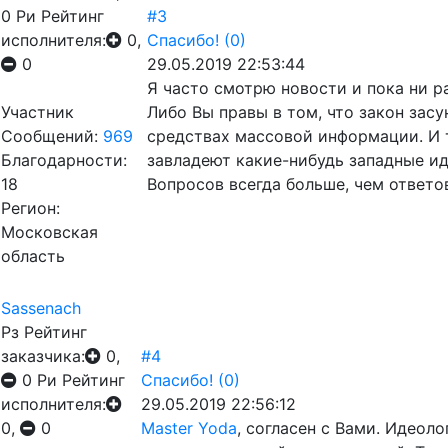
0
Ри
Рейтинг
#3
исполнителя:
0,
Спасибо!
(0)
0
29.05.2019 22:53:44
Я часто смотрю новости и пока ни ра
Участник
Либо Вы правы в том, что закон зас
Сообщений:
969
средствах массовой информации. И т
Благодарности:
завладеют какие-нибудь западные ид
18
Вопросов всегда больше, чем ответо
Регион:
Московская
область
Sassenach
Рз
Рейтинг
заказчика:
0,
#4
0
Ри
Рейтинг
Спасибо!
(0)
исполнителя:
29.05.2019 22:56:12
0,
0
Master Yoda
, согласен с Вами. Идеол