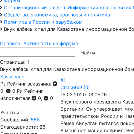
Форум
Организационный раздел. Информация для развития 
Общество, экономика, прогнозы и политика
Политика в России и зарубежом
Внук елбасы стал для Казахстана информационной б
Правила
Активность на форуме
Страницы:
1
Внук елбасы стал для Казахстана информационной бо
Sassenach
#1
Рз
Рейтинг заказчика:
Спасибо!
(0)
0,
0
Ри
Рейтинг
15.02.2020 08:05:16
исполнителя:
0,
0
Внук первого президента Каз
Британии. Он утверждает, чт
Участник
правительством России и Каза
Сообщений:
558
Ранее Айсултан пытался пок
Благодарности: 26
У меня нет мании величия. Ве