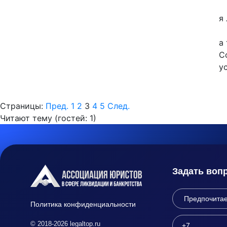
я
а 
С
у
Страницы:
Пред.
1
2
3
4
5
След.
Читают тему (гостей:
1
)
Задать воп
Политика конфиденциальности
© 2018-2026 legaltop.ru