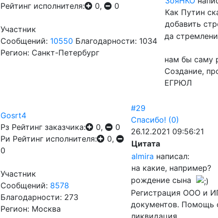
ЗояНКО
напис
Рейтинг исполнителя:
0,
0
Как Путин ск
добавить стр
Участник
да стремлени
Сообщений:
10550
Благодарности: 1034
Регион: Санкт-Петербург
нам бы саму 
Создание, пр
ЕГРЮЛ
#29
Gosrt4
Спасибо!
(0)
Рз
Рейтинг заказчика:
0,
0
26.12.2021 09:56:21
Ри
Рейтинг исполнителя:
0,
Цитата
0
almira
написал:
на какие, например?
Участник
рождение сына
Сообщений:
8578
Регистрация ООО и ИП
Благодарности: 273
документов. Помощь 
Регион: Москва
ликвидация