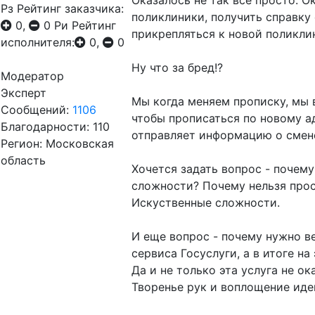
Оказалось не так всё просто. 
Рз
Рейтинг заказчика:
поликлиники, получить справку 
0,
0
Ри
Рейтинг
прикрепляться к новой поликли
исполнителя:
0,
0
Ну что за бред!?
Модератор
Эксперт
Мы когда меняем прописку, мы 
Сообщений:
1106
чтобы прописаться по новому 
Благодарности: 110
отправляет информацию о смене
Регион: Московская
область
Хочется задать вопрос - почем
сложности? Почему нельзя про
Искуственные сложности.
И еще вопрос - почему нужно в
сервиса Госуслуги, а в итоге н
Да и не только эта услуга не о
Творенье рук и воплощение иде