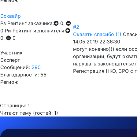
Регион:
Эсквайр
Рз
Рейтинг заказчика:
0,
#2
0
Ри
Рейтинг исполнителя:
Сказать спасибо
(1)
Спаси
0,
0
14.05.2019 22:36:30
могут конечно))) если ос
Участник
организации, будут охва
Эксперт
нарушать законодательст
Сообщений:
290
Регистрация НКО, СРО с 
Благодарности: 55
Регион:
Страницы:
1
Читают тему (гостей:
1
)