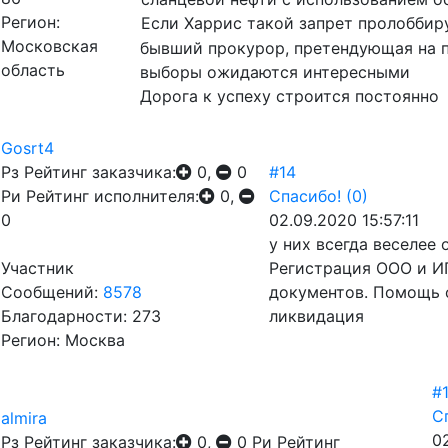
Регион:
Если Харрис такой запрет пролоббиру
Московская
бывший прокурор, претендующая на пр
область
выборы ожидаются интересными
Дорога к успеху строится постоянно
Gosrt4
Рз
Рейтинг заказчика:
0,
0
#14
Ри
Рейтинг исполнителя:
0,
Спасибо!
(0)
0
02.09.2020 15:57:11
у них всегда веселее 
Участник
Регистрация ООО и ИП
Сообщений:
8578
документов. Помощь 
Благодарности: 273
ликвидация
Регион: Москва
#
С
almira
0
Рз
Рейтинг заказчика:
0,
0
Ри
Рейтинг