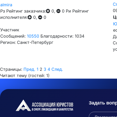
С
almira
0
Рз
Рейтинг заказчика:
0,
0
Ри
Рейтинг
Ц
исполнителя:
0,
0
Ю
Участник
е
Сообщений:
10550
Благодарности: 1034
Д
Регион: Санкт-Петербург
С
у
Страницы:
Пред.
1
2
3
4
След.
Читают тему (гостей:
1
)
Задать воп