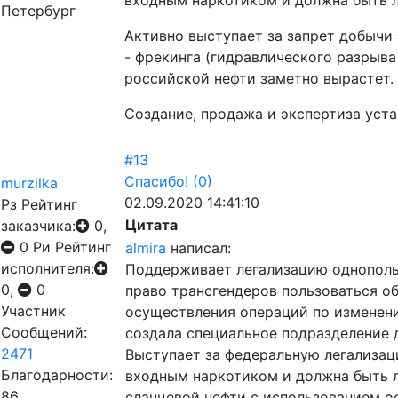
входным наркотиком и должна быть л
Петербург
Активно выступает за запрет добычи
- фрекинга (гидравлического разрыва
российской нефти заметно вырастет.
Создание, продажа и экспертиза уст
#13
Спасибо!
(0)
murzilka
02.09.2020 14:41:10
Рз
Рейтинг
Цитата
заказчика:
0,
0
Ри
Рейтинг
almira
написал:
исполнителя:
Поддерживает легализацию однополы
0,
0
право трансгендеров пользоваться о
Участник
осуществления операций по изменен
Сообщений:
создала специальное подразделение 
2471
Выступает за федеральную легализац
Благодарности:
входным наркотиком и должна быть л
86
сланцевой нефти с использованием ос