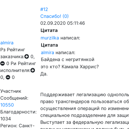
#12
Спасибо!
(0)
02.09.2020 05:11:46
Цитата
murzilka
написал:
almira
Цитата
Рз
Рейтинг
almira
написал:
заказчика:
0,
Байдена с негритянкой
0
Ри
Рейтинг
это кто? Камала Харрис?
исполнителя:
Да.
0,
0
Участник
Поддерживает легализацию однополы
Сообщений:
право трансгендеров пользоваться о
10550
осуществления операций по изменен
Благодарности:
специальное подразделение для защи
1034
Выступает за федеральную легализац
Регион: Санкт-