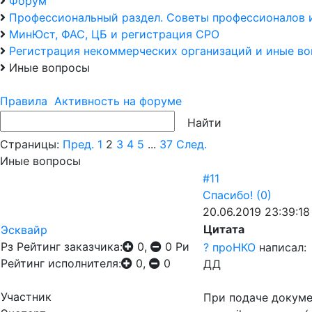
Форум
Профессиональный раздел. Советы профессионалов 
МинЮст, ФАС, ЦБ и регистрация СРО
Регистрация некоммерческих организаций и иные в
Иные вопросы
Правила
Активность на форуме
Страницы:
Пред.
1
2
3
4
5
...
37
След.
Иные вопросы
#11
Спасибо!
(0)
20.06.2019 23:39:18
Цитата
Эсквайр
Рз
Рейтинг заказчика:
0,
0
Ри
? проНКО
написал:
Рейтинг исполнителя:
0,
0
ДД
Участник
При подаче докуме