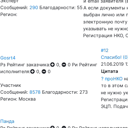
Эксперт
и email заявителя 
Сообщений:
290
Благодарности: 55
А если документы 
Регион:
выбран лично или п
электронную почту 
указывать не нужн
Регистрация НКО, 
#12
Спасибо!
(0
Gosrt4
21.06.2019 1
Рз
Рейтинг заказчика:
0,
0
Ри
Рейтинг
Цитата
исполнителя:
0,
0
? проНКО
на
Участник
то в этом с
Сообщений:
8578
Благодарности: 273
не нужно у
Регион: Москва
Регистраци
ЭЦП. Подач
Панда