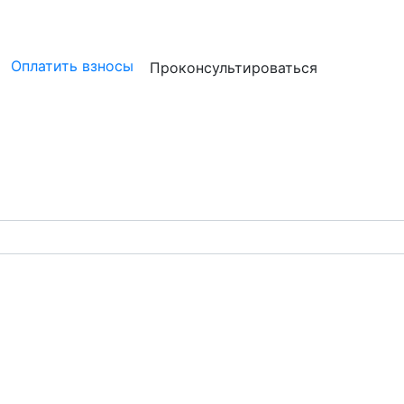
ристам
Бизнесу
Бухгалтерам и аудиторам
Профессион
Оплатить взносы
Проконсультироваться